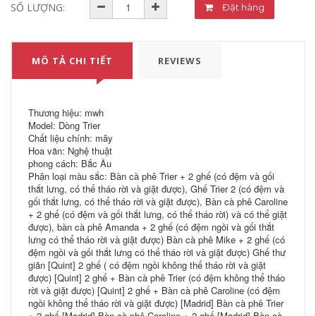
SỐ LƯỢNG:
Đặt hàng
MÔ TẢ CHI TIẾT
REVIEWS
Thương hiệu: mwh
Model: Dòng Trier
Chất liệu chính: mây
Hoa văn: Nghệ thuật
phong cách: Bắc Âu
Phân loại màu sắc: Bàn cà phê Trier + 2 ghế (có đệm và gối
thắt lưng, có thể tháo rời và giặt được), Ghế Trier 2 (có đệm và
gối thắt lưng, có thể tháo rời và giặt được), Bàn cà phê Caroline
+ 2 ghế (có đệm và gối thắt lưng, có thể tháo rời) và có thể giặt
được), bàn cà phê Amanda + 2 ghế (có đệm ngồi và gối thắt
lưng có thể tháo rời và giặt được) Bàn cà phê Mike + 2 ghế (có
đệm ngồi và gối thắt lưng có thể tháo rời và giặt được) Ghế thư
giãn [Quint] 2 ghế ( có đệm ngồi không thể tháo rời và giặt
được) [Quint] 2 ghế + Bàn cà phê Trier (có đệm không thể tháo
rời và giặt được) [Quint] 2 ghế + Bàn cà phê Caroline (có đệm
ngồi không thể tháo rời và giặt được) [Madrid] Bàn cà phê Trier
+ 2 ghế [Madrid] Bàn cà phê Caroline + 2 ghế [Madrid] Bàn cà