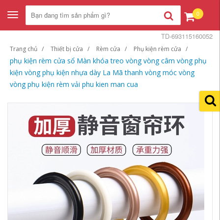
0
Toggle
navigation
TD-693115160052
Trang chủ
Thiết bị cửa
Rèm cửa
Phụ kiện rèm cửa
phụ kiện rèm cửa sổ Màn khóa treo vòng vòng câm vòng phụ
kiện vòng phụ kiện nhựa dày La Mã thanh vòng móc vòng
vòng phụ kiện rèm vải phu kien man cua