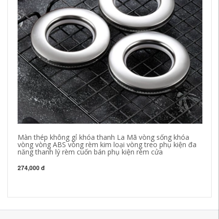
Màn thép không gỉ khóa thanh La Mã vòng sống khóa
Vò
vòng vòng ABS vòng rèm kim loại vòng treo phụ kiện đa
rè
năng thanh lý rèm cuốn bán phụ kiện rèm cửa
ph
274,000 đ
19