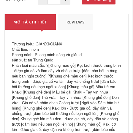
MÔ TẢ CHI TIẾT
REVIEWS
Thương hiệu: GIANXI/GIANXI
Chất liệu: nhôm
Phong cách: Phong cách sống và giản dị
sản xuất tại Trung Quốc
Phân loại màu sắc: ?[Khung màu gỗ] Kẹt kích thước trung bình
- được gia cố và làm dày và chống trượt [đảm bảo bồi thường
nếu bạn ngồi xuống] ?[Khung ghế màu đen] Kẹt kích thước
trung bình - được gia cố và làm dày và chống trượt [đảm bảo
bồi thường nếu bạn ngồi xuống] [Khung màu gỗ] Mẫu trẻ em
Khaki [Khung ghế đen] Mẫu bé gái Khaki - Tay vịn nhựa
[Khung ghế đen] Thẻ vừa - Tay vịn nhựa [Khung ghế đen] Đen
vừa - Gia cố và chắc chắn Chống trượt [Ngồi vào Đảm bảo hư
hỏng] [Khung ghế đen] Kaki lớn - Được gia cố, dày dặn và
chống trượt [đảm bảo bồi thường nếu bạn ngồi lên] [Khung ghế
đen] Khung ghế lớn màu đen - được gia cố, dày dặn và chống
trượt [đảm bảo nếu bạn ngồi lên nó] [Khung màu gỗ] Kaki cỡ
lớn - được gia cố, dày dặn và không trơn trượt [đảm bảo nếu