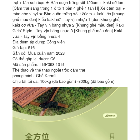
trại + tán sơn bạc ★ Bàn cuộn trứng sồi 120cm + kaki cỡ lớn
[Cắm trại sang trọng 1 ô tô 1 bàn 4 ghế 1 tán H] Xe cắm trại +
màn che vinyl ★ Bàn cuộn trứng sồi 120cm + kaki lớn [khung
ghế màu đen] kiểu kaki nữ - tay vịn nhựa 1 [đen khung ghế]
kaki cỡ vừa - Tay vịn bằng nhựa 2 [Khung ghế màu đen] Kaki
Girls' Style - Tay vịn bằng nhựa 3 [Khung ghế màu đen] Kaki
vừa - Tay vịn bằng nhựa 4
Địa điểm áp dụng: Công viên
Giá tag: 516
Sẵn có: Mùa xuân năm 2023
Có thể gập lại được: Có
Mã sản phẩm: TBP398-10-B
Thể thao và thể thao ngoài trời: cắm trại
phong cách: Ghế Kermit
Chịu tải tối đa: 100kg (đã bao gồm) -300kg (đã bao gồm)