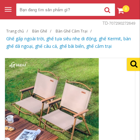
0
Toggle
navigation
TD-707290272649
Trang chủ
Bàn Ghế
Bàn Ghế Cắm Trại
Ghế gấp ngoài trời, ghế tựa siêu nhẹ di động, ghế Kermit, bàn
ghế dã ngoại, ghế câu cá, ghế bãi biển, ghế cắm trại