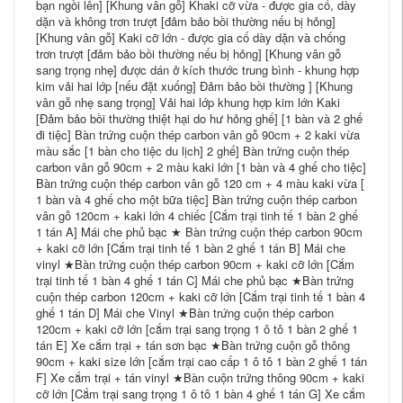
bạn ngồi lên] [Khung vân gỗ] Khaki cỡ vừa - được gia cố, dày
dặn và không trơn trượt [đảm bảo bồi thường nếu bị hỏng]
[Khung vân gỗ] Kaki cỡ lớn - được gia cố dày dặn và chống
trơn trượt [đảm bảo bồi thường nếu bị hỏng] [Khung vân gỗ
sang trọng nhẹ] được dán ở kích thước trung bình - khung hợp
kim vải hai lớp [nếu đặt xuống] Đảm bảo bồi thường ] [Khung
vân gỗ nhẹ sang trọng] Vải hai lớp khung hợp kim lớn Kaki
[Đảm bảo bồi thường thiệt hại do hư hỏng ghế] [1 bàn và 2 ghế
đi tiệc] Bàn trứng cuộn thép carbon vân gỗ 90cm + 2 kaki vừa
màu sắc [1 bàn cho tiệc du lịch] 2 ghế] Bàn trứng cuộn thép
carbon vân gỗ 90cm + 2 màu kaki lớn [1 bàn và 4 ghế cho tiệc]
Bàn trứng cuộn thép carbon vân gỗ 120 cm + 4 màu kaki vừa [
1 bàn và 4 ghế cho một bữa tiệc] Bàn trứng cuộn thép carbon
vân gỗ 120cm + kaki lớn 4 chiếc [Cắm trại tinh tế 1 bàn 2 ghế
1 tán A] Mái che phủ bạc ★ Bàn trứng cuộn thép carbon 90cm
+ kaki cỡ lớn [Cắm trại tinh tế 1 bàn 2 ghế 1 tán B] Mái che
vinyl ★Bàn trứng cuộn thép carbon 90cm + kaki cỡ lớn [Cắm
trại tinh tế 1 bàn 4 ghế 1 tán C] Mái che phủ bạc ★Bàn trứng
cuộn thép carbon 120cm + kaki cỡ lớn [Cắm trại tinh tế 1 bàn 4
ghế 1 tán D] Mái che Vinyl ★Bàn trứng cuộn thép carbon
120cm + kaki cỡ lớn [cắm trại sang trọng 1 ô tô 1 bàn 2 ghế 1
tán E] Xe cắm trại + tán sơn bạc ★Bàn trứng cuộn gỗ thông
90cm + kaki size lớn [cắm trại cao cấp 1 ô tô 1 bàn 2 ghế 1 tán
F] Xe cắm trại + tán vinyl ★Bàn cuộn trứng thông 90cm + kaki
cỡ lớn [Cắm trại sang trọng 1 ô tô 1 bàn 4 ghế 1 tán G] Xe cắm