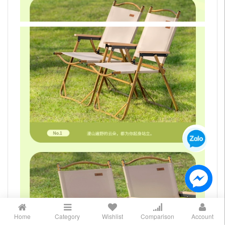
Home
Category
Wishlist
Comparison
Account