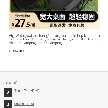
HighWild ngoài trời bàn gấp trứng bàn cuộn hợp kim nhôm
Bộ
dã ngoại bàn cắm trại ghế bàn ăn dã ngoại thiết bị trọn bộ
ch
đồ ăn đi camping bán đồ camping
nh
3,152,000 đ
1,
LIÊN HỆ
Thanh Trì - Hà Nội
0966.91.91.81