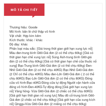
MÔ TẢ CHI TIẾT
Thương hiệu: Goode
Mô hình: bản lề chữ thập vô hình
Vật chất: Hợp kim kẽm
Kích thước: khác / khác
Độ dày: khác
Phân loại màu sắc: [Giá trong thời gian giới hạn xung lực nổ]
Màu đen-trung bình G60-Giá đơn (2 có thể chịu 60kg) [Giá có
thời gian hạn chế xung lực nổ] Súng Ash-trung bình G60-giá
đơn (2 có thể chịu 60kg) [Giá có thời gian hạn chế của thuốc nổ
xung] Bạc-Trung bình G60-Giá đơn (2 có thể chịu 60kg) Đen-
Nhỏ G40-Giá đơn (2 có thể chịu 40KG) Bạc-Nhỏ G40-Giá đơn
(2 Chỉ có thể chịu 40KG) Màu đen-Lớn ​​G80-Giá đơn ( 2 có thể
chịu 80KG) Bạc-Lớn G80-Giá đơn (2 có thể chịu 80KG) Đóng
cửa vô hình-Bạc-40KG-Đóng cửa tự động Người vận hành cửa
đóng vô hình-Đen-40KG-Tự động đóng [Giá giới hạn xung lực
nổ] Vàng hồng- Vừa G60-Giá đơn (2 chiếc có thể chịu 60KG)
[Giá giới hạn thời gian nổ xung lực] Màu đỏ cổ-trung bình G60-
Giá đơn (2 chiếc có thể chịu 60kg) [Giá giới hạn của xung kích
nổ] Qinggu-Vừa G60-Giá đơn (2 miếng có thể chịu 60kg)