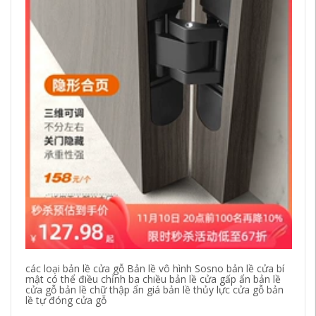
Bả
nư
hơ
18
các loại bản lề cửa gỗ Bản lề vô hình Sosno bản lề cửa bí
mật có thể điều chỉnh ba chiều bản lề cửa gấp ẩn bản lề
cửa gỗ bản lề chữ thập ẩn giá bản lề thủy lực cửa gỗ bản
lề tự đóng cửa gỗ