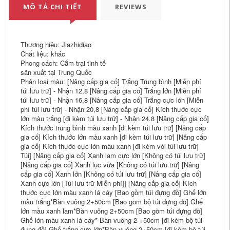
MÔ TẢ CHI TIẾT
REVIEWS
Thương hiệu: Jiazhidiao
Chất liệu: khác
Phong cách: Cắm trại tinh tế
sản xuất tại Trung Quốc
Phân loại màu: [Nâng cấp gia cố] Trắng Trung bình [Miễn phí
túi lưu trữ] - Nhận 12,8 [Nâng cấp gia cố] Trắng lớn [Miễn phí
túi lưu trữ] - Nhận 16,8 [Nâng cấp gia cố] Trắng cực lớn [Miễn
phí túi lưu trữ] - Nhận 20,8 [Nâng cấp gia cố] Kích thước cực
lớn màu trắng [đi kèm túi lưu trữ] - Nhận 24.8 [Nâng cấp gia cố]
Kích thước trung bình màu xanh [đi kèm túi lưu trữ] [Nâng cấp
gia cố] Kích thước lớn màu xanh [đi kèm túi lưu trữ] [Nâng cấp
gia cố] Kích thước cực lớn màu xanh [đi kèm với túi lưu trữ]
Túi] [Nâng cấp gia cố] Xanh lam cực lớn [Không có túi lưu trữ]
[Nâng cấp gia cố] Xanh lục vừa [Không có túi lưu trữ] [Nâng
cấp gia cố] Xanh lớn [Không có túi lưu trữ] [Nâng cấp gia cố]
Xanh cực lớn [Túi lưu trữ Miễn phí]] [Nâng cấp gia cố] Kích
thước cực lớn màu xanh lá cây [Bao gồm túi đựng đồ] Ghế lớn
màu trắng*Bàn vuông 2+50cm [Bao gồm bộ túi đựng đồ] Ghế
lớn màu xanh lam*Bàn vuông 2+50cm [Bao gồm túi đựng đồ]
Ghế lớn màu xanh lá cây* Bàn vuông 2 +50cm [đi kèm bộ túi
đựng đồ] Ghế trắng cực lớn*Bàn vuông 2+50cm [đi kèm bộ túi