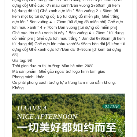
đựng đồ] Ghế cực lớn màu xanh*Bàn vuông 2+50cm [đi kèm
bộ đựng đồ túi] Ghế xanh cực lớn * Bàn vuông 2 + 50cm [đi
kèm một bộ túi đựng đồ] Bộ túi đựng đồ miễn phí] Ghế trắng
cực lớn * Bàn vuông 4 + 70cm [túi đựng đồ miễn phí] Ghế cực
lớn màu xanh * 4 + 70cm Bàn vuông [túi đựng đồ miễn phí]
Ghế cực lớn màu xanh lá cây * Bàn vuông 4 + 70cm [ túi đựng
đồ miễn phí ] Ghế cực lớn màu trắng * Bàn dài 6+95cm [đi kèm
túi đựng đồ] Ghế cực lớn màu xanh*6+95cm bàn dài [đi kèm túi
đựng đồ] Ghế xanh cực lớn*Bàn dài 6+95cm [đi kèm túi đựng
đồ]
Giá tag: 98
Thời gian đưa ra thị trường: Mùa hè năm 2022
Mã sản phẩm: Ghế gấp ngoài trời logo hình tam giác
Phong cách: khác
Có phải phong cách tương tự ở trung tâm mua sắm không:
Không