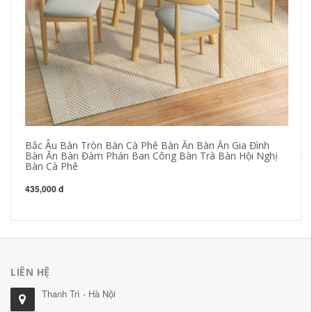
Bắc Âu Bàn Tròn Bàn Cà Phê Bàn Ăn Bàn Ăn Gia Đình
Gh
Bàn Ăn Bàn Đàm Phán Ban Công Bàn Trà Bàn Hội Nghị
tự
Bàn Cà Phê
cà
435,000 đ
55
LIÊN HỆ
Thanh Trì - Hà Nội