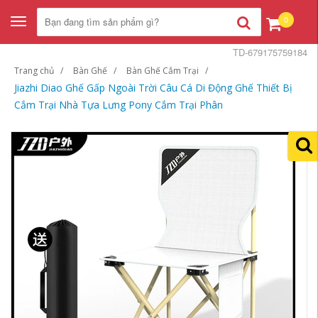
0
Toggle
navigation
TD-679175759184
Trang chủ
Bàn Ghế
Bàn Ghế Cắm Trại
Jiazhi Diao Ghế Gấp Ngoài Trời Câu Cá Di Động Ghế Thiết Bị
Cắm Trại Nhà Tựa Lưng Pony Cắm Trại Phân