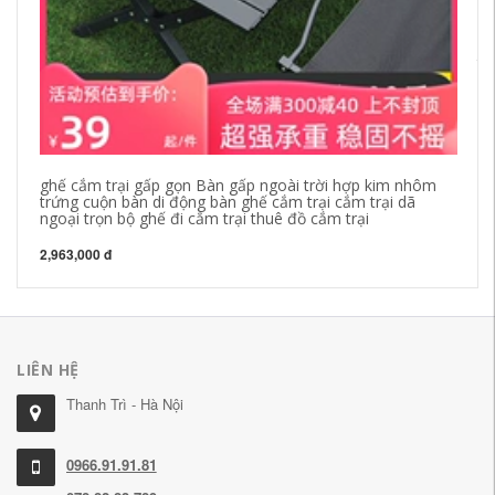
Bà
tr
ph
76
ghế cắm trại gấp gọn Bàn gấp ngoài trời hợp kim nhôm
trứng cuộn bàn di động bàn ghế cắm trại cắm trại dã
ngoại trọn bộ ghế đi cắm trại thuê đồ cắm trại
2,963,000 đ
LIÊN HỆ
Thanh Trì - Hà Nội
0966.91.91.81