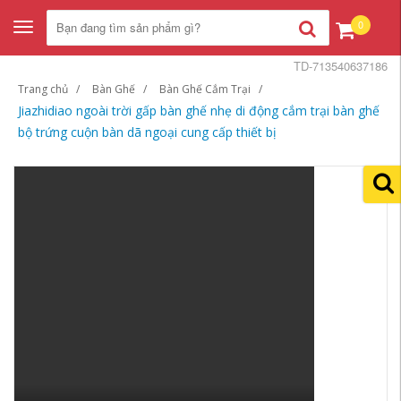
0
Toggle
navigation
TD-713540637186
Trang chủ
Bàn Ghế
Bàn Ghế Cắm Trại
Jiazhidiao ngoài trời gấp bàn ghế nhẹ di động cắm trại bàn ghế
bộ trứng cuộn bàn dã ngoại cung cấp thiết bị