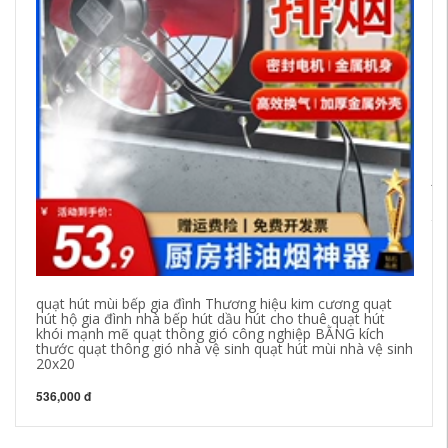
Ji
Vu
Gi
tư
51
quạt hút mùi bếp gia đình Thương hiệu kim cương quạt
hút hộ gia đình nhà bếp hút dầu hút cho thuê quạt hút
khói mạnh mẽ quạt thông gió công nghiệp BẰNG kích
thước quạt thông gió nhà vệ sinh quạt hút mùi nhà vệ sinh
20x20
536,000 đ