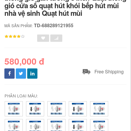
gió cửa sổ quạt hút khói bếp hút mùi
nhà vệ sinh Quạt hút mùi
TD-688289121955
MÃ SẢN PHẨM:
580,000 đ
Free Shipping
PHÂN LOẠI MÀU: