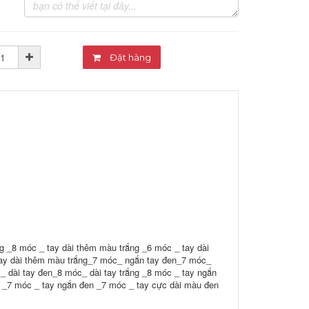
Đặt hàng
g _8 móc _ tay dài thêm màu trắng _6 móc _ tay dài
ay dài thêm màu trắng_7 móc_ ngắn tay đen_7 móc_
_ dài tay đen_8 móc_ dài tay trắng _8 móc _ tay ngắn
n _7 móc _ tay ngắn đen _7 móc _ tay cực dài màu đen