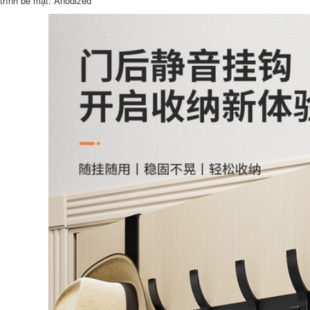
trình bề mặt: Anodized
lỗ điện tử máy nhắn
mạnh mẽ treo khăn
tin khoảng cách dài
tắm tường nhà bếp
một đến hai chuông
không cần đục lỗ
điện hệ thống
phòng tắm móc treo
chuông cửa màn
quần áo chịu lực
hình hệ thống
móc dính dính móc
chuông cửa màn
sắt treo đồ móc treo
hình
đồ gắn tường
342,000
219,000
Phần cứng gấp bằng
Ống Discovery ống
thép không gỉ bản lề
nước pvc sống nối
cửa lớn cửa gỗ mẹ 4
ống nước nối ống
nch 5 inch bản lề
thoát nước 20 25 40
chịu lực bản lề cửa
50 63 75 110 mang
phòng bản lề bản lề
xông ron ống nước
lá cửa gỗ bản lề cửa
gỗ cao cấp
191,000
187,000