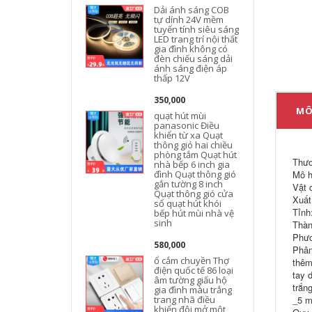
Dải ánh sáng COB
tự dính 24V mềm
tuyến tính siêu sáng
LED trang trí nội thất
gia đình không có
đèn chiếu sáng dải
ánh sáng điện áp
thấp 12V
350,000
MÔ
quạt hút mùi
panasonic Điều
khiển từ xa Quạt
thông gió hai chiều
phòng tắm Quạt hút
Thươ
nhà bếp 6 inch gia
đình Quạt thông gió
Mô h
gắn tường 8 inch
Vật 
Quạt thông gió cửa
Xuất
sổ quạt hút khói
Tỉnh
bếp hút mùi nhà vệ
sinh
Thàn
Phươ
c
580,000
Phân
ổ cắm chuyền Thợ
thêm
điện quốc tế 86 loại
tay 
âm tường giấu hộ
trắn
gia đình màu trắng
trang nhã điều
_5 m
khiển đôi mở một