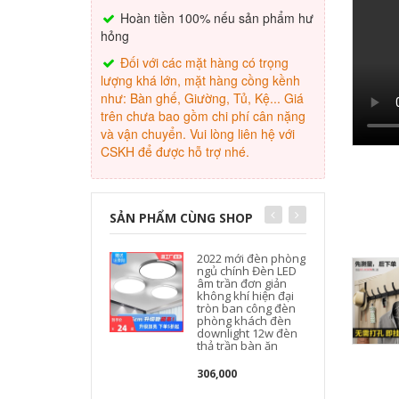
Hoàn tiền 100% nếu sản phẩm hư
hỏng
Đối với các mặt hàng có trọng
lượng khá lớn, mặt hàng cồng kềnh
như: Bàn ghế, Giường, Tủ, Kệ... Giá
trên chưa bao gồm chi phí cân nặng
và vận chuyển. Vui lòng liên hệ với
CSKH để được hỗ trợ nhé.
SẢN PHẨM CÙNG SHOP
2022 mới đèn phòng
ngủ chính Đèn LED
âm trần đơn giản
không khí hiện đại
tròn ban công đèn
phòng khách đèn
downlight 12w đèn
thả trần bàn ăn
306,000