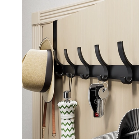
sen tắm hoa sen
vòi sen cây
Yuba đầu sấy sen
cây tắm đứng inox
261,000
304 vòi sen cây inax
bát sen tắm Phòng
tắm vòi sen siêu
302,000
điều áp đầu vòi sen
bộ vòi sen tắm Đầu
điều áp sen vòi sen
vòi sen tăng áp vòi
vòi sen mưa hoa
sen siêu mạnh vòi
đầu sấy Yuba bộ
sen tắm vòi sen
đun nước nóng vòi
nước nóng lạnh vòi
nước nóng lạnh nhà
sen tắm vòi sen
tắm sen tam
tăng áp tay cầm vòi
sen tăng áp bộ vòi
507,000
hoa sen nóng lạnh
cây sen tắm inax
vòi hoa sen cây
Vòi sen vuông đen
phòng tắm vòi tắm
685,000
vòi sen tắm nóng
Màn hình kỹ thuật
lạnh đầy đủ van
số QURATTA của
trộn đồng bộ đơn
Nhật Bản vòi sen
giản cây sen tắm
điều nhiệt vòi sen
đứng rời vòi sen
phòng tắm vòi sen
tăng áp luva vs6
điều áp phòng tắm
gia đình bằng đồng
1,240,000
đầy đủ với bộ vòi
Bộ vòi sen tắm
sen màu đen kích
Wrigley sen vòi sen
thước vòi sen nóng
tắm tăng áp bộ sen
lạnh vòi sen tắm
tắm nhãn hiệu vòi
toto
sen phun sấy khô