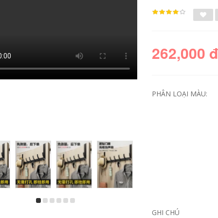
262,000 
PHÂN LOẠI MÀU:
sen tắm âm trần
ống nước mềm Ống
Yuba vòi sen tắm
nước gia dụng PVC4
tăng áp đầu vòi sen
điểm 6 điểm 1 inch
đặt bồn tắm nước
chống đông nhựa
lớn nhà tắm bồn
ống tưới nước vòi
tắm gia đình máy
nước rửa xe gia súc
nước nóng điều áp
ống gân bò ống da
bộ sen vòi nhà tắm
rắn co nối ống nhựa
vòi sen cây
ron vòi nước
261,000
215,000
GHI CHÚ