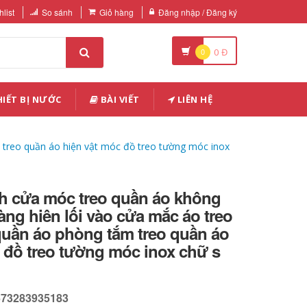
list
So sánh
Giỏ hàng
Đăng nhập / Đăng ký
0
0
Đ
IẾT BỊ NƯỚC
BÀI VIẾT
LIÊN HỆ
treo quần áo hiện vật móc đồ treo tường móc inox
h cửa móc treo quần áo không
àng hiên lối vào cửa mắc áo treo
uần áo phòng tắm treo quần áo
 đồ treo tường móc inox chữ s
673283935183