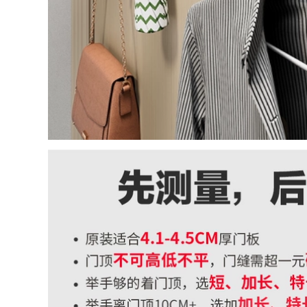
đầu vòi sen đơn giá
2,006,000
vòi nước nóng lạnh
Đầu vòi sen tăng áp
sen cây tắm đứng
bộ đầu vòi sen tắm
inox 304
nhà tắm vòi sen tắm
vòi sen Yuba đầu
615,000
vòi sen tăng áp sen
cây nóng lạnh inox
304 sen voi
Sen vòi sen đầu
thiết lập nhà tắm
270,000
siêu tăng áp tạo tác
vòi sen tắm hoa sen
rượu Yuba sen đầu
Vòi sen tăng áp vòi
siêu mạnh sen cây
sen đầu vòi sen lớn
nhiệt độ dây vòi
vòi sen tăng áp vòi
hoa sen
sen một đầu vòi sen
gia đình vòi sen sen
333,000
bộ đầu tắm bát sen
vòi sen tắm nóng
lạnh
378,000