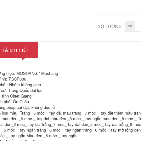
sen cây nóng lạnh
ron máy năng lượng
inox 304 Vòi sen
mặt trời 4 điểm dây
điều áp eo Xiaoman
thép không gỉ 304
đầu vòi sen tắm
dây bên ngoài trực
SỐ LƯỢNG:
điều áp gia dụng
tiếp làm dày phụ
Yuba sen bộ lọc đầu
kiện đường ống
vòi sen bộ sen tắm
nước đôi phụ kiện
bát sen tắm inax vòi
đường ống nước
sen tắm
giao diện mối nối
ống bên trong co
 TẢ CHI TIẾT
chia 3 ống nước ron
223,000
bồn rửa chén
chuông cửa không
dây wifi Chuông
187,000
cửa có hình nhà
ng hiệu: MOSHANG / Moshang
cửa điện tử mắt
Mối nối dây thép
ình: TGCP006
mèo camera giám
không gỉ bên trong
sát thông minh
dây bên trong và
chất: Nhôm không gian
không dây 2K điều
bên ngoài dây
 xứ: Trung Quốc đại lục
khiển từ xa điện
khuỷu tay 3 phút 4
: tỉnh Chiết Giang
thoại di động
phút 6 phút 1 inch
chuông cửa tích hợp
đường kính thay đổi
h phố: Ôn Châu
camera chuông cửa
ống nước phụ kiện
ng pháp cài đặt: không đục lỗ
ó hình kết nối wifi
chống ăn mòn măng
 loại màu: Trắng _5 móc _ tay dài màu trắng _7 móc _ tay dài thêm màu trắn
xông nối ống co ống
 màu đen _6 móc _ tay dài màu đen _8 móc _ tay ngắn màu đen _8 móc _ T
nước chữ y
604,000
dài đen_6 móc_ tay dài trắng_7 móc_ tay dài đen_5 móc_ tay dài trắng_8 móc
Chuông cửa không
189,000
g _5 móc _ tay ngắn trắng _6 móc _ tay ngắn trắng _6 móc _ tay mở rộng đe
dây nhà thông minh
óc _ tay ngắn Màu đen _6 móc _ tay ngắn
điều khiển từ xa
móc treo đồ lót Móc
siêu dài không đục
treo tường viscose