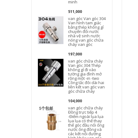
minh
511,000
van góc Van góc 304
Van hình tam giác
bằng thép không gỉ
chuyển đổi nước
nhà vệ sinh nước
nóng van góc chữa
cháy van góc
197,000
van góc chữa cháy
Van góc 304 Thép
không gỉ đi vào
tường gia đình mở
rộng một -in -two
Công tắc đôi dài hai
liên kết van góc van
góc chữa cháy
104,000
van góc chữa cháy
Đồng trực tiếp 4
-Điểm ngoài lụa lụa
lụa lụa có thể thay
thế góc đầu nối ống
nước ống đồng và
các kết nối đường