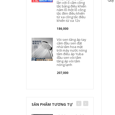
Quy 
lần với ổ cắm công
tắc bảng điều khiển
năm lỗ một lỗ công
tắc đèn điều khiển
từ xa công tắc điều
khiển từ xa 12v
186,000
Vòi sen tăng áp tay
cầm đầu sen đặt
nhà tắm hoa mặt
trời máy nước nóng
tắm điều áp Yuba
đầu sen vòi tắm
i
tăng áp vòi tắm
nóng lạnh
207,000
SẢN PHẨM TƯƠNG TỰ