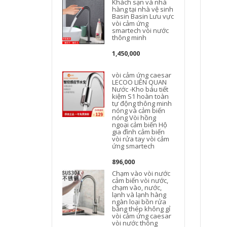
Khách sạn và nhà
hàng tại nhà vệ sinh
Basin Basin Lưu vực
vòi cảm ứng
smartech vòi nước
thông minh
1,450,000
vòi cảm ứng caesar
LECOO LIÊN QUAN
Nước -Kho báu tiết
kiệm S1 hoàn toàn
tự động thông minh
nóng và cảm biến
nóng Vòi hồng
ngoại cảm biến Hộ
gia đình cảm biến
vòi rửa tay vòi cảm
ứng smartech
896,000
Chạm vào vòi nước
cảm biến vòi nước,
chạm vào, nước,
lạnh và lạnh hàng
ngàn loại bồn rửa
bằng thép không gỉ
vòi cảm ứng caesar
vòi nước thông