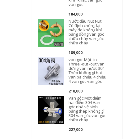
kính khác van góc
van góc
184,000
Nước đầu Nut Nut
Cố định chống lại
máy đo không khí
bằng đồng van góc
chữa cháy van góc
chữa cháy
189,000
van góc Một -in -
Three -out -out van
dừng van nước 304
Thép không gỉ hai
van ba chiều 4 chiều
4 van góc van góc
218,000
Van góc Một điểm
hai điểm 304 Van
góc nhà vệ sinh
bằng thép không gỉ
304 van góc van góc
chữa cháy
227,000