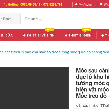
Hotline: 0965.68.68.11 - 078.8283.789
My Account
Wish
Sản Phẩm
MỚI
MỚI
 BỊ CỬA
THIẾT BỊ VỆ SINH
THIẾT BỊ ĐIỆN
TH
ồ
ho hàng hiên lối vào cửa mắc áo treo tường móc quần áo phòng tắm 
Móc sau cán
đục lỗ kho h
tường móc q
hiện vật móc
Móc treo đồ
TD-
MÃ SẢN PHẨM: