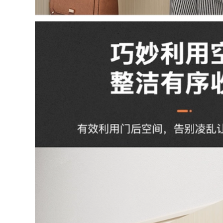
sống bằng vật liệu
Đầu vòi sen tắm
thô van góc van góc
siêu áp vòi sen tắm
chữa cháy
đứng đầu nhà tắm
Yuba đầu vòi sen
180,000
tăng áp Bộ đầu tắm
vòi sen tắm giá rẻ
kích thước vòi sen
Vòi sen tăng áp vòi
nóng lạnh vòi sen
sen vòi sen vòi sen
cao cấp
vòi sen đầu điều áp
Yuba vòi nhà tắm
556,000
đặt bồn tắm nước
vòi sen nóng lạnh
nóng voi sen tam
Vòi sen tăng áp đầu
sen cây toto
vòi sen bộ vòi hoa
sen gia đình siêu
310,000
mạnh Vòi tắm Yuba
Vòi hoa sen điều áp
vòi sen máy nước
sen vòi sen tắm vòi
nóng phòng tắm vòi
sen tăng áp sen vòi
sen tưới cây vòi hoa
sen Yuba hoa sen
sen nhà tắm
mặt trời bộ 1822 vòi
nước nóng lạnh nhà
385,000
tắm sen tam
sen tắm âm trần
Yuba vòi sen tắm
540,000
tăng áp đầu vòi sen
vòi sen inox Vòi sen
đặt bồn tắm nước
tắm đầu vòi sen
lớn nhà tắm bồn
điều áp nước phòng
tắm gia đình máy
tắm máy nước nóng
nước nóng điều áp
nhà tắm vòi sen bộ
bộ sen vòi nhà tắm