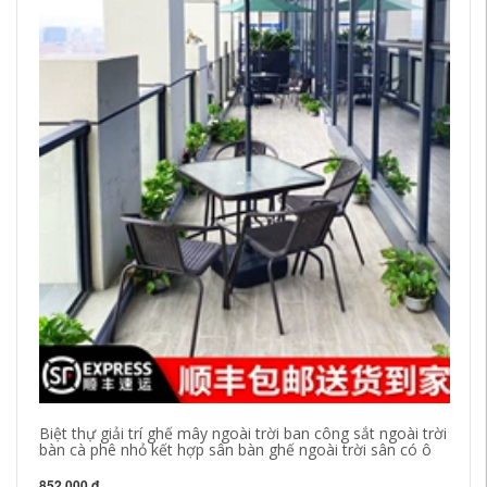
So
Si
1,
Biệt thự giải trí ghế mây ngoài trời ban công sắt ngoài trời
bàn cà phê nhỏ kết hợp sân bàn ghế ngoài trời sân có ô
852,000 đ