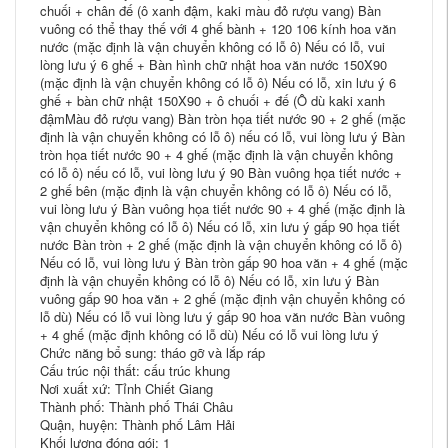
chuối + chân đế (ô xanh đậm, kaki màu đỏ rượu vang) Bàn
vuông có thể thay thế với 4 ghế bành + 120 106 kính hoa văn
nước (mặc định là vận chuyển không có lỗ ô) Nếu có lỗ, vui
lòng lưu ý 6 ghế + Bàn hình chữ nhật hoa văn nước 150X90
(mặc định là vận chuyển không có lỗ ô) Nếu có lỗ, xin lưu ý 6
ghế + bàn chữ nhật 150X90 + ô chuối + đế (Ô dù kaki xanh
đậmMàu đỏ rượu vang) Bàn tròn họa tiết nước 90 + 2 ghế (mặc
định là vận chuyển không có lỗ ô) nếu có lỗ, vui lòng lưu ý Bàn
tròn họa tiết nước 90 + 4 ghế (mặc định là vận chuyển không
có lỗ ô) nếu có lỗ, vui lòng lưu ý 90 Bàn vuông họa tiết nước +
2 ghế bên (mặc định là vận chuyển không có lỗ ô) Nếu có lỗ,
vui lòng lưu ý Bàn vuông họa tiết nước 90 + 4 ghế (mặc định là
vận chuyển không có lỗ ô) Nếu có lỗ, xin lưu ý gấp 90 họa tiết
nước Bàn tròn + 2 ghế (mặc định là vận chuyển không có lỗ ô)
Nếu có lỗ, vui lòng lưu ý Bàn tròn gấp 90 hoa văn + 4 ghế (mặc
định là vận chuyển không có lỗ ô) Nếu có lỗ, xin lưu ý Bàn
vuông gấp 90 hoa văn + 2 ghế (mặc định vận chuyển không có
lỗ dù) Nếu có lỗ vui lòng lưu ý gấp 90 hoa văn nước Bàn vuông
+ 4 ghế (mặc định không có lỗ dù) Nếu có lỗ vui lòng lưu ý
Chức năng bổ sung: tháo gỡ và lắp ráp
Cấu trúc nội thất: cấu trúc khung
Nơi xuất xứ: Tỉnh Chiết Giang
Thành phố: Thành phố Thái Châu
Quận, huyện: Thành phố Lâm Hải
Khối lượng đóng gói: 1