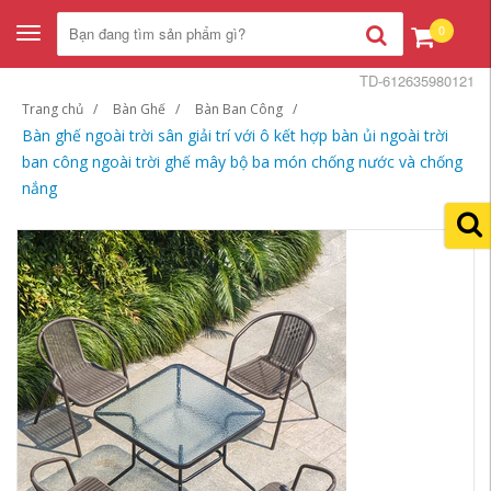
0
Toggle
navigation
TD-612635980121
Trang chủ
Bàn Ghế
Bàn Ban Công
Bàn ghế ngoài trời sân giải trí với ô kết hợp bàn ủi ngoài trời
ban công ngoài trời ghế mây bộ ba món chống nước và chống
nắng