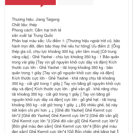
Thương hiệu: Jiang Taigong
Chất liệu: thép
Phong cách: Cắm trại tinh tế
sản xuất tại Trung Quốc
Phân loại màu sắc: Ưu điểm 1: [Thương hiệu ngoài trời cũ, bảo
hành trọn đời, đảm bảo thay thế nếu hư hỏng] Ưu điểm 2: [Ống
thép gia cố, chịu lực khoảng 300 kg, yên tâm mua] [Cỡ trung
nâng cấp] - Ghế Yaohei - chịu lực khoảng 350 kg - 1 Bảo quản
trong vài giây [Tay vịn gỗ nguyên khối cực dày và đậm] Kích
thước cực lớn - Ghế Yaohei - tải trọng khoảng 350 kg - bảo
quản trong 1 giây [Tay vịn gỗ nguyên khối cực dày và đậm]
Kích thước cực lớn - Ghế Yaohei - khả năng chịu tải khoảng
350 kg - cất giữ trong 1 giây [ Tay vịn bằng gỗ nguyên khối cực
dày và đậm] Kích thước cực lớn - ghế vân gỗ - khả năng chịu
tải khoảng 350 kg - cất giữ trong 1 giây [ Tay vịn bằng gỗ
nguyên khối cực dày và đậm] cực lớn - gỗ ghế hạt - tải trọng
khoảng 350 kg - cất giữ trong 1 giây ↓↓Bộ nhiều ghế, bộ này
tiết kiệm chi phí hơn ↓↓ [Ghế đôi Yaohei] Ghế Kermit cực
lớn*2 [Ghế đôi Yaohei] Ghế Kermit cực lớn*2 [Ghế đôi vân gỗ]
Ghế Kermit cực lớn *2 [Ghế đôi vân gỗ] Ghế Kermit cực lớn*2
[Bốn ghế màu đen sẫm] Ghế Kermit cực lớn*4 [Bốn ghế màu
đen sẫm] Ghế Kermit cực lớn*4 [Gỗ Bốn chiếc ghế bằng hạt 】