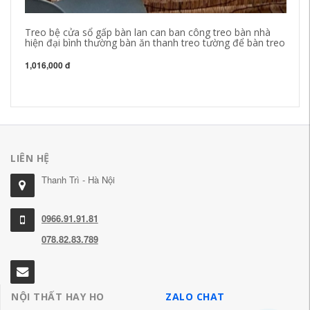
Treo bệ cửa sổ gấp bàn lan can ban công treo bàn nhà
Th
hiện đại bình thường bàn ăn thanh treo tường để bàn treo
Nă
1,016,000 đ
1,
LIÊN HỆ
Thanh Trì - Hà Nội
0966.91.91.81
078.82.83.789
NỘI THẤT HAY HO
ZALO CHAT