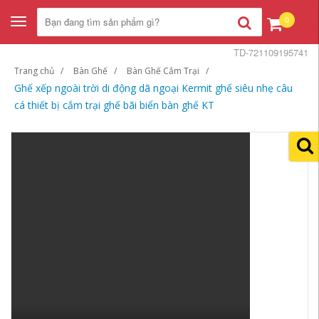
0
Toggle
navigation
TD-721109195741
Trang chủ
Bàn Ghế
Bàn Ghế Cắm Trại
Ghế xếp ngoài trời di động dã ngoại Kermit ghế siêu nhẹ câu
cá thiết bị cắm trại ghế bãi biển bàn ghế KT