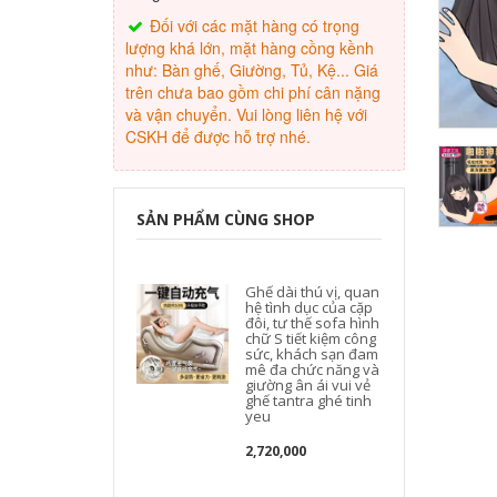
Đối với các mặt hàng có trọng
lượng khá lớn, mặt hàng cồng kềnh
như: Bàn ghế, Giường, Tủ, Kệ... Giá
trên chưa bao gồm chi phí cân nặng
và vận chuyển. Vui lòng liên hệ với
CSKH để được hỗ trợ nhé.
SẢN PHẨM CÙNG SHOP
Ghế dài thú vị, quan
hệ tình dục của cặp
đôi, tư thế sofa hình
chữ S tiết kiệm công
sức, khách sạn đam
mê đa chức năng và
giường ân ái vui vẻ
ghế tantra ghé tinh
yeu
2,720,000