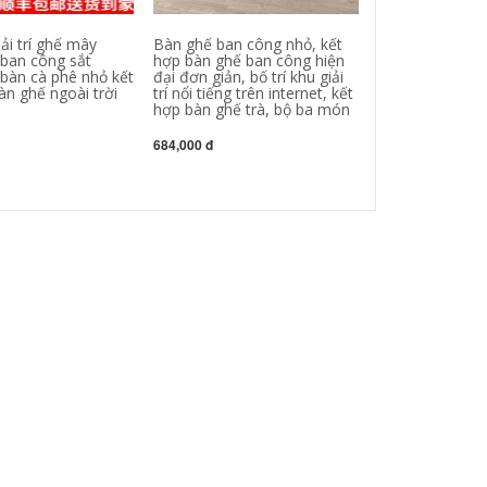
iải trí ghế mây
Bàn ghế ban công nhỏ, kết
Bàn ghế ban c
 ban công sắt
hợp bàn ghế ban công hiện
bàn và hai ghế,
 bàn cà phê nhỏ kết
đại đơn giản, bố trí khu giải
trời bàn trà giải
àn ghế ngoài trời
trí nổi tiếng trên internet, kết
bàn cà phê gấp 
hợp bàn ghế trà, bộ ba món
kết hợp
684,000 đ
1,332,000 đ