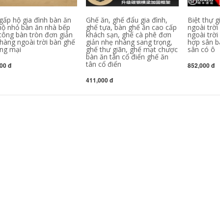
Liệu bàn ghế
nhôm siêu nhẹ di
camping dụng cụ
động, cắm trại dã
gấp hộ gia đình bàn ăn
Ghế ăn, ghế đẩu gia đình,
Biệt thự g
cắm trại
ngoại, cắm trại nhẹ
hộ nhỏ bàn ăn nhà bếp
ghế tựa, bàn ghế ăn cao cấp
trọn bộ thiết bị đồ
ngoài trời
camping bộ bàn ghế
công bàn tròn đơn giản
khách sạn, ghế cà phê đơn
ngoài trời
3,562,000
naturehike
 hàng ngoài trời bàn ghế
giản nhẹ nhàng sang trọng,
hợp sân b
Bàn gấp ngoài trời,
ng mại
ghế thư giãn, ghế mạt chược
sân có ô
bàn cuộn trứng cắm
bàn ăn tân cổ điển ghế ăn
2,680,000
rại, gian hàng di
tân cổ điển
00 đ
852,000 đ
động, bàn dã ngoại,
Đồ nội thất tình dục,
ghế, bộ vật tư và
giường tình dục,
411,000 đ
hiết bị cắm trại
ghế, sofa bơm hơi,
hoàn chỉnh ghế xếp
sản phẩm tình dục
ắm trại giá rẻ trang
cặp đôi, ghế lò xo,
phục cắm trại
dụng cụ phụ nữ,
dụng cụ tình dục
ghê tinh yêu ghế
3,452,000
tình yêu
HighWild ngoài trời
541,000
bàn gấp trứng bàn
cuộn hợp kim nhôm
dã ngoại bàn cắm
ghe tinh nhan Vui
trại ghế bàn ăn dã
vẻ sofa cặp đôi vị trí
goại thiết bị trọn
phụ trợ quan hệ
bộ đồ ăn đi camping
tình dục ghế phòng
bán đồ camping
vui vẻ keo mông
miếng lót nâng cao
hông gối mang thai
3,152,000
viện trợ hiện vật ghế
tình yêu giá ghế tinh