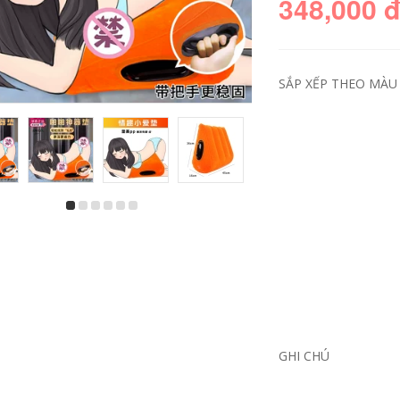
348,000 
SẮP XẾP THEO MÀU 
GHI CHÚ