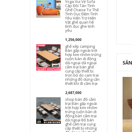
Yoga Vui Vẻ Sofa
Cặp Đôi Tán Tỉnh
Ghế Chaise Tư Thế
Tình Dục Đệm Tình
Yêu Viện Trợ Hiện
Vật ghế quan hệ
tình dục ghe tinh
yêu
1,256,000
ghế xếp camping
t
Bàn gấp ngoài trời
hợp kim nhôm trứng
cuộn bàn di động
SẢN
dã ngoại dã ngoại
cắm trại bàn ghế
cung cấp thiết bị
trọn bộ do cam trai
những đồ dùng cần
thiết khi đi cắm trại
2,687,000
shop bán đồ cắm
trại Bàn gấp ngoài
trời hợp kim nhôm
trứng cuộn bàn di
động bàn cắm trại
dã ngoại Bộ bàn
ghế cắm trại cung
cấp thiết bị những
T