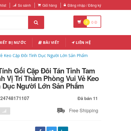
list
So sánh
Giỏ hàng
Đăng nhập / Đăng ký
0
0
Đ
IẾT BỊ NƯỚC
BÀI VIẾT
LIÊN HỆ
i Vẻ Keo Cặp Đôi Tình Dục Người Lớn Sản Phẩm
Tính Gối Cặp Đôi Tán Tỉnh Tam
nh Vị Trí Thảm Phòng Vui Vẻ Keo
h Dục Người Lớn Sản Phẩm
724748171107
Đã bán 11
Free Shipping