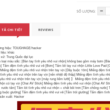
SỐ LƯỢNG:
ghe tinh nhan Thú
những đồ cần thiết
 TẢ CHI TIẾT
REVIEWS
vị cưỡi phân SM đồ
khi đi cắm trại Bộ
chơi tình dục người
bàn ghế gấp ngoài
lớn sản phẩm
trời trứng cuộn bàn
giường quan hệ tình
di động cắm trại dã
dục phòng vui vẻ
ngoại bàn ghế
ng hiệu: TOUGHAGE/hacker
tám chân ghế keo
nướng ngoài trời
 liệu: khác
ghế niềm vui ghế
cung cấp thiết bị
 xứ: Trung Quốc đại lục
ghế tình yêu giá rẻ
trọn bộ đồ cấm trại
ghế tinh yeu
đồ dùng khi đi cắm
 loại màu sắc: [Bàn tay tình yêu nhỏ vui nhộn] không bao gồm máy bơm [Bà
trại
] Tấm đệm tình yêu nhỏ vui vẻ [Bơm] Tấm lót tay vui nhộn Little Love Pad [Ch
1,096,000
 Miếng đệm tình yêu nhỏ vui nhộn trên tay vịn [Dây buộc 10m] Miếng đệm tìn
3,145,000
tình yêu nhỏ vui nhộn trên tay vịn [nến nhiệt độ thấp] Miếng đệm tình yêu nhỏ
Bàn gấp ngoài trời
 yêu nhỏ vui nhộn trên tay vịn [máy rung liếm lưỡi] 】 Miếng đệm tình yêu nhỏ 
bàn cuộn trứng hợp
Ghế dài thú vị, quan
nhộn có tay vịn [Chai AV Stick] Miếng đệm tình yêu nhỏ vui nhộn [Chai AV St
kim thép cacbon di
hệ tình dục của cặp
 nước tấm] Tấm lót tình yêu nhỏ vui nhộn + chất bôi trơn [Tấm chống nước] 
động cắm trại dã
đôi, tư thế sofa hình
g buộc giường] Tấm đệm tình yêu nhỏ vui vẻ [Tấm trói giường] Tấm đệm tình
ngoại trọn bộ thiết
chữ S tiết kiệm công
bị bàn ghế cho thuê
sức, khách sạn đam
sản xuất: Hacker
đồ cắm trại đồ dùng
mê đa chức năng và
hi đi cắm trại
giường ân ái vui vẻ
ghế tantra ghé tinh
yeu