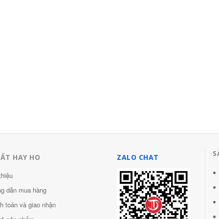
S
HẤT HAY HO
ZALO CHAT
thiệu
g dẫn mua hàng
h toán và giao nhận