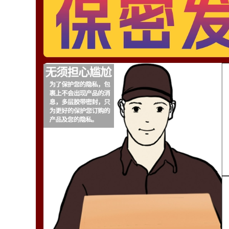
3,564,000
Bàn ghế gấp ngoài
2,720,000
trời bàn trứng cuộn
bàn ăn dã ngoại di
Ghế xếp ngoài trời
động bàn ghế quầy
di động ghế câu cá
hàng thiết bị cắm
Maza sinh viên
trại trọn bộ vật dụng
nghệ thuật giải trí
đồ cấm trại chuẩn bị
siêu nhẹ cắm trại
đồ ăn đi cắm trại
bàn ghế bộ bàn ghế
camping chuẩn bị
đồ dùng đi cắm trại
2,864,000
Bàn ghế ngoài trời
3,468,000
nguyên thủy gấp
gọn bàn cắm trại di
Bàn gấp ngoài trời,
động Bộ bàn ghế dã
bàn cuộn trứng hợp
ngoại cung cấp thiết
kim nhôm di động
bị bàn trứng cuộn
siêu nhẹ, bộ bàn
cắm trại bàn cắm trại
ghế cắm trại, dụng
naturehike shop
cụ dã ngoại và đồ
bán đồ camping
dùng shop bán đồ
camping mua đồ
camping
3,546,000
bán đồ cắm trại Ghế
439,000
ếp ngoài trời di
động dã ngoại
HighWild ngoài trời
Kermit ghế siêu nhẹ
ghế gấp mặt trăng
câu cá cắm trại cung
ghế di động ghế xếp
ấp thiết bị ghế bãi
phân câu cá phân
biển bàn ghế shop
cắm trại dã ngoại
đồ cắm trại bộ đồ
phác thảo maza ghế