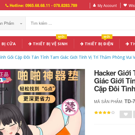
Hotline: 0965.68.68.11 - 078.8283.789
My Account
Wish
Sản Phẩm
MỚI
MỚI
 BỊ CỬA
THIẾT BỊ VỆ SINH
THIẾT BỊ ĐIỆN
TH
Tính Gối Cặp Đôi Tán Tỉnh Tam Giác Giới Tính Vị Trí Thảm Phòng Vu
Hacker Giới 
Giác Giới Tí
Cặp Đôi Tìn
TD-
MÃ SẢN PHẨM: