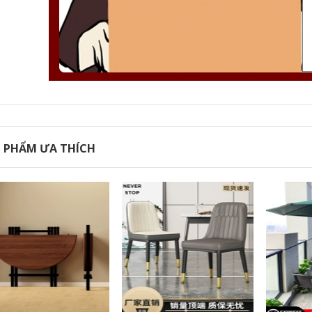
cắm trại
cắm trại naturehike
bộ bàn ghế cắm trại
2,956,000
137,000
ghế cắm trại gấp gọn
Bàn gấp ngoài trời
Buddy High Moon
hợp kim nhôm trứng
Ghế Ghế Gấp Ngoài
cuộn bàn di động
Trời Ghế Cắm Trại Di
bàn ghế cắm trại
Động Ghế Xếp Câu
cắm trại dã ngoại
Cá Ghế Xếp Bàn
trọn bộ ghế đi cắm
Ghế Thoải Mái dụng
rại thuê đồ cắm trại
cụ nấu ăn cắm trại
đồ cắm trại
2,963,000
374,000
 PHẨM ƯA THÍCH
Giường gợi cảm, sản
phẩm tình dục cặp
bàn ghế xếp cắm
đôi đam mê, dụng
trại Bàn gấp ngoài
cụ tình yêu, keo
trời di động cắm trại
vàng, sofa tán tỉnh,
dã ngoại Bộ bàn
ghế keo bơm hơi
ghế trứng cuộn bàn
ghế tình yêu giá ghê
gian hàng chợ đêm
tinh yêu
bàn vuông nhỏ bàn
ngoài trời shop đi
phượt dụng cụ cắm
592,000
trại dã ngoại những
đồ chuẩn bị đi picnic
đồ vật cần mang
Maszhe Ngoài Trời
theo khi đi cắm trại
Bàn Gấp Dã Ngoại
Bộ Bàn Ghế Di Động
419,000
Trứng Cuộn Bàn
Siêu Nhẹ Bàn Cắm
Bàn ghế xếp ngoài
rại Thiết Bị Tiếp
trời, bàn cuộn trứng