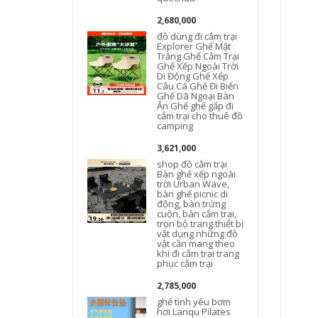
2,680,000
đồ dùng đi cắm trại
Explorer Ghế Mặt
Trăng Ghế Cắm Trại
Ghế Xếp Ngoài Trời
Di Động Ghế Xếp
Câu Cá Ghế Đi Biển
Ghế Dã Ngoại Bàn
Ăn Ghế ghế gấp đi
cắm trại cho thuê đồ
camping
3,621,000
shop đồ cắm trại
Bàn ghế xếp ngoài
trời Urban Wave,
bàn ghế picnic di
động, bàn trứng
cuộn, bàn cắm trại,
trọn bộ trang thiết bị
vật dụng những đồ
vật cần mang theo
x
khi đi cắm trại trang
phục cắm trại
2,785,000
c
ghế tình yêu bơm
hơi Lanqu Pilates