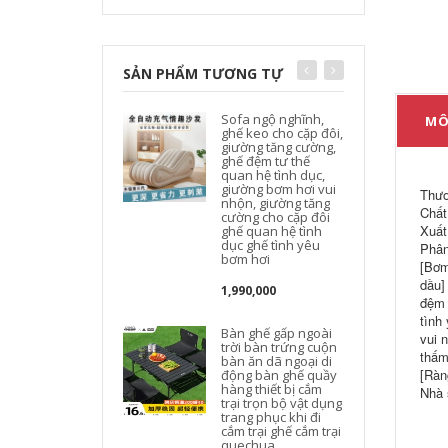
SẢN PHẨM TƯƠNG TỰ
Sofa ngộ nghĩnh,
MÔ
ghế keo cho cặp đôi,
giường tăng cường,
ghế đệm tư thế
quan hệ tình dục,
giường bơm hơi vui
Thươ
nhộn, giường tăng
Chất
cường cho cặp đôi
Xuất
ghế quan hệ tình
dục ghế tình yêu
Phân
bơm hơi
[Bơm
dầu]
1,990,000
đệm 
tình
Bàn ghế gấp ngoài
vui 
trời bàn trứng cuộn
thấm
bàn ăn dã ngoại di
[Ràn
động bàn ghế quầy
hàng thiết bị cắm
Nhà 
trại trọn bộ vật dụng
trang phục khi đi
k
cắm trại ghế cắm trại
quechua