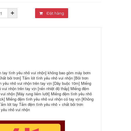
Đặt hàng
n tay tình yêu nhỏ vui nhộn] không bao gồm máy bơm
ất bôi trơn] Tấm lót tình yêu nhỏ vui nhộn [Bôi trơn
h yêu nhỏ vui nhộn trên tay vịn [Dây buộc 10m] Miếng
 vui nhộn trên tay vịn [nến nhiệt độ thấp] Miếng đệm
vui nhộn [Máy ​​rung liếm lưỡi] Miếng đệm tình yêu nhỏ
ick] Miếng đệm tình yêu nhỏ vui nhộn có tay vịn [Không
Tấm lót tay Tấm đệm tình yêu nhỏ + chất bôi trơn
 yêu nhỏ vui nhộn