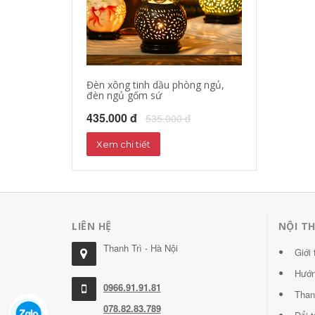
Đèn xông tinh dầu phòng ngủ,
đèn ngủ gốm sứ
435.000 đ
535.000 đ
Xem chi tiết
LIÊN HỆ
NỘI T
Thanh Trì - Hà Nội
Giới 
Hướn
0966.91.91.81
Than
078.82.83.789