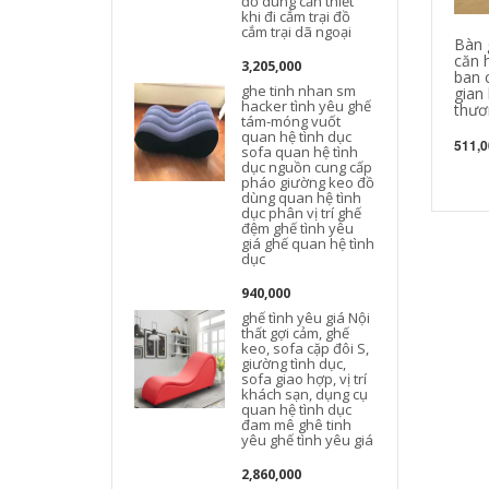
đồ dùng cần thiết
khi đi cắm trại đồ
cắm trại dã ngoại
Bàn 
căn 
3,205,000
ban 
ghe tinh nhan sm
gian
hacker tình yêu ghế
thươ
tám-móng vuốt
t
quan hệ tình dục
511,0
sofa quan hệ tình
dục nguồn cung cấp
t
pháo giường keo đồ
dùng quan hệ tình
c
dục phân vị trí ghế
đệm ghế tình yêu
giá ghế quan hệ tình
dục
940,000
ghế tình yêu giá Nội
thất gợi cảm, ghế
keo, sofa cặp đôi S,
giường tình dục,
sofa giao hợp, vị trí
n
khách sạn, dụng cụ
quan hệ tình dục
đam mê ghê tinh
yêu ghế tình yêu giá
2,860,000