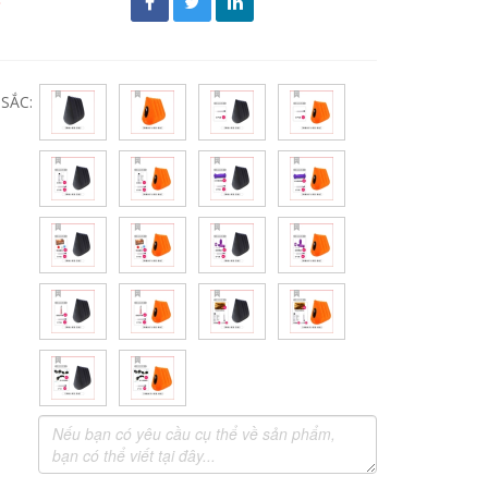
đ
SẮC: