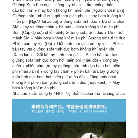
Giường Sofa tình dục + còng tay chân + tấm chống thấm +
dầu bôi trơn + máy bơm không khí miễn phí [Người chơi mạnh]
Giường sofa tình dục + gối tam giác phụ + máy bơm không khí
miễn phí [Người lái xe cũ] Giường sofa tình dục + Bộ chia chân
SM + tay và còng chân + bịt mắt + bơm không khí miễn phí
Bơm [Cấp độ cựu chiến binh] Giường sofa tình dục + Bộ mười
mảnh SM + Máy bơm không khí miễn phí Giường sofa tình dục
Phiên bản tay vịn (Đỏ) + Gối hình tam giác có tay vịn + Phiên
bản tay vịn giường sofa tình dục bơm không khí miễn phí
(Xanh lam) + Gối kê tay hình tam giác + Phiên bản tựa tay
giường sofa tình dục bơm hơi miễn phí (màu đỏ) + còng tay
chân + phiên bản tựa tay giường sofa tình dục bơm hơi miễn
phí (màu xanh) + còng tay chân + phiên bản tựa tay giường
sofa tình dục bơm hơi miễn phí (màu đỏ) + Tặng máy bơm
không khí phiên bản giường sofa tình dục (màu xanh) + Máy
bơm không khí miễn phí
Nhà sản xuất: Công ty TNHH Nội thất Hacker Fun Quảng Châu