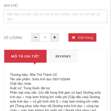
GHI CHÚ
SỐ LƯỢNG:
Đặt hàng
MÔ TẢ CHI TIẾT
REVIEWS
Thương hiệu: Nhà Thờ Thánh Cổ
Tên sản phẩm: Sofa tình dục 0331123249
Chất liệu: khác
Xuất xứ: Trung Quốc đại lục
Phân loại màu sắc: [Ưu đãi trong thời gian có hạn] Giường sofa
tình dục + máy bơm không khí miễn phí [Cấp đầu vào] Giường
sofa tình dục + vỏ gối hình chữ S + máy bơm không khí miễn
phí [Trang phục siêu thực tế] Giường sofa tình dục + còng tay
chân + máy bơm không khí miễn phí [ Người chơi nâng cao]