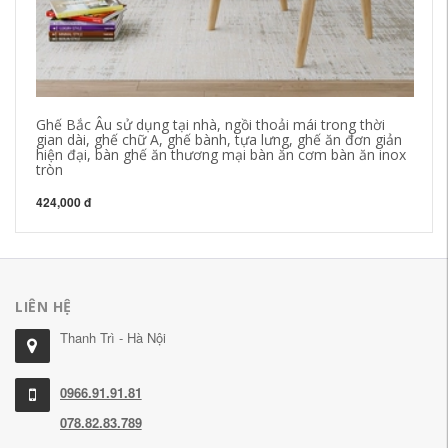
Ghế Bắc Âu sử dụng tại nhà, ngồi thoải mái trong thời
Tr
gian dài, ghế chữ A, ghế bành, tựa lưng, ghế ăn đơn giản
hi
hiện đại, bàn ghế ăn thương mại bàn ăn cơm bàn ăn inox
tròn
1,
424,000 đ
LIÊN HỆ
Thanh Trì - Hà Nội
0966.91.91.81
078.82.83.789