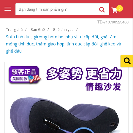
0
Toggle
navigation
TD-710790523460
Trang chủ
Bàn Ghế
Ghế tình yêu
Sofa tình dục, giường bơm hơi phụ vị trí cặp đôi, ghế tám
móng tình dục, thảm giao hợp, tình dục cặp đôi, ghế keo và
ghế đẩu