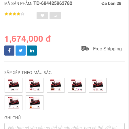
TD-684425963782
Đã bán 28
MÃ SẢN PHẨM:
1,674,000 đ
Free Shipping
SẮP XẾP THEO MÀU SẮC:
GHI CHÚ