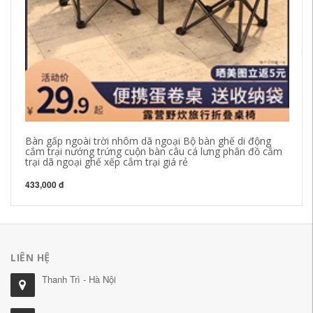
tr
bà
bà
gh
41
Bàn gấp ngoài trời nhôm dã ngoại Bộ bàn ghế di động
cắm trại nướng trứng cuộn bàn câu cá lưng phân đồ cắm
trại dã ngoại ghế xếp cắm trại giá rẻ
433,000 đ
LIÊN HỆ
Thanh Trì - Hà Nội