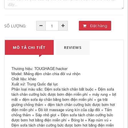
SỐ LƯỢNG:
Đặt hàng
MÔ TẢ CHI TIẾT
REVIEWS
Thương hiệu: TOUGHAGE/hacker
Model: Miếng đệm chân chia đôi vui nhộn
Chất liệu: khác
Xuất xứ: Trung Quốc đại lục
Phân loại màu sắc: Đệm sofa tách chân bắt buộc + Đệm sofa
tách chân cưỡng bức được bơm điện miễn phí + máy rung + bịt
mắt + đệm sofa ép chân bằng bơm điện miễn phí + ga trải
giường chống thấm + đệm tách chân cưỡng bức được bơm hơi
điện miễn phí + Đồ lót massage vùng kín của cặp đôi + Tấm
chống thấm + Sáp nhỏ giọt + Đệm sofa tách chân cưỡng bức
được bơm hơi bằng điện miễn phí + Bóng bi + Kẹp núm vú +
Đệm sofa tách chân cưỡng bức được bơm hơi bằng điện miễn