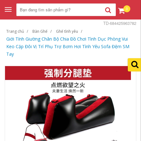
0
Toggle
navigation
TD-684425963782
Trang chủ
Bàn Ghế
Ghế tình yêu
Giới Tính Giường Chân Bộ Chia Đồ Chơi Tình Dục Phòng Vui
Keo Cặp Đôi Vị Trí Phụ Trợ Bơm Hơi Tình Yêu Sofa Đệm SM
Tay