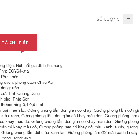
SỐ LƯỢNG:
 TẢ CHI TIẾT
tủ gương inox Tủ
Good wife tủ phòng
gương inox phòng
tắm chậu rửa tủ kết
tắm một mình có
hợp phòng tắm tối
hộp đèn hộp gương
giản hiện đại chậu
ng hiệu: Nội thất gia đình Fusheng
toilet treo tường
rửa chậu rửa tủ
ình: DCYSJ-012
gương toilet có kệ tủ
gương tủ gương
 liệu: khác
gương gắn tường tủ
phòng tắm có đèn
g cách: phong cách Châu Âu
gương inox
tủ gương phòng tắm
caesar
 dạng: tròn
4,980,000
 xứ: Tỉnh Quảng Đông
3,685,000
h phố: Phật Sơn
 thước: rộng 0,4-0,6 mét
Tủ gương thông
minh treo tường
Tủ phòng tắm cửa
 loại màu sắc: Gương phòng tắm đơn giản có khay, Gương phòng tắm đơn gi
phòng tắm gỗ
kính bằng gỗ rắn kết
 màu xanh, Gương phòng tắm đơn giản có khay màu đen, Gương phòng tắm 
nguyên khối gương
hợp tủ gương thông
 có khay màu đỏ, Gương phòng tắm đơn giản có khay màu đen, Gương phòng
thay đồ và rửa tay
minh tối giản hiện
giản có khay màu đỏ, Gương phòng tắm có khay đôi màu xanh lá cây, gươn
có kệ tủ đựng đồ
đại gốm tích hợp
gương phòng tắm tủ
chậu rửa mặt chậu
 Gương phòng tắm đôi màu xanh lam Gương phòng tắm đôi màu xanh lá cây
gương đẹp tủ gương
rửa mặt tủ mẫu tủ
 trọng lượng: 4kg