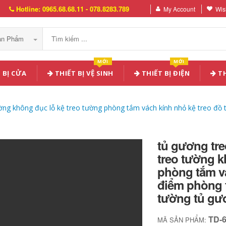
Hotline: 0965.68.68.11 - 078.8283.789
My Account
Wish
Sản Phẩm
MỚI
MỚI
 BỊ CỬA
THIẾT BỊ VỆ SINH
THIẾT BỊ ĐIỆN
TH
ng không đục lỗ kệ treo tường phòng tắm vách kính nhỏ kệ treo đồ
tủ gương tr
treo tường k
phòng tắm vá
điểm phòng 
tường tủ gư
TD-
MÃ SẢN PHẨM: