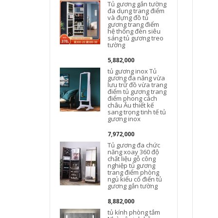
Tủ gương gắn tường
đa dụng trang điểm
và đựng đồ tủ
gương trang điểm
hệ thống đèn siêu
sáng tủ gương treo
tường
5,882,000
tủ gương inox Tủ
gương đa năng vừa
lưu trữ đồ vừa trang
điểm tủ gương trang
điểm phong cách
châu Âu thiết kế
sang trọng tinh tế tủ
gương inox
7,972,000
Tủ gương đa chức
năng xoay 360 độ
chất liệu gỗ công
nghiệp tủ gương
trang điểm phòng
ngủ kiểu cổ điển tủ
gương gắn tường
8,882,000
tủ kính phòng tắm