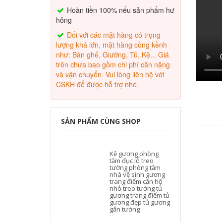
Hoàn tiền 100% nếu sản phẩm hư
hỏng
Đối với các mặt hàng có trọng
lượng khá lớn, mặt hàng cồng kềnh
như: Bàn ghế, Giường, Tủ, Kệ... Giá
trên chưa bao gồm chi phí cân nặng
và vận chuyển. Vui lòng liên hệ với
CSKH để được hỗ trợ nhé.
SẢN PHẨM CÙNG SHOP
Kệ gương phòng
tắm đục lỗ treo
tường phòng tắm
nhà vệ sinh gương
trang điểm căn hộ
nhỏ treo tường tủ
gương trang điểm tủ
gương đẹp tủ gương
gắn tường