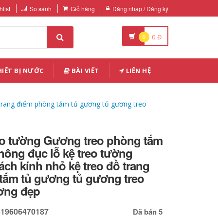
list
So sánh
Giỏ hàng
Đăng nhập / Đăng ký
0
0
Đ
IẾT BỊ NƯỚC
BÀI VIẾT
LIÊN HỆ
 trang điểm phòng tắm tủ gương tủ gương treo
eo tường Gương treo phòng tắm
hông đục lỗ kệ treo tường
ch kính nhỏ kệ treo đồ trang
tắm tủ gương tủ gương treo
ơng đẹp
619606470187
Đã bán 5