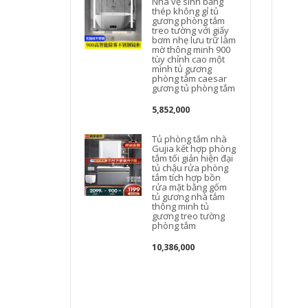
Nhà vệ sinh bằng
thép không gỉ tủ
gương phòng tắm
treo tường với giấy
bơm nhẹ lưu trữ làm
mờ thông minh 900
tùy chỉnh cao một
mình tủ gương
phòng tắm caesar
gương tủ phòng tắm
g
5,852,000
Tủ phòng tắm nhà
Gujia kết hợp phòng
tắm tối giản hiện đại
tủ chậu rửa phòng
tắm tích hợp bồn
rửa mặt bằng gốm
tủ gương nhà tắm
thông minh tủ
gương treo tường
phòng tắm
s
10,386,000