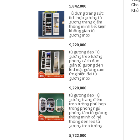
Cho 
5,842,000
Khối
Tủ đựng trang sức
tích hợp gương tủ
gương trang điểm
thông minh tiết kiệm
không gian tủ
gương inox
9,220,000
tủ gương đẹp Tủ
gương treo tường
phong cách đơn
giản tủ gương đèn
led mặt gương cảm
ứng hiện đại tủ
gương inox
9,220,000
tủ gương đẹp Tủ
gương trang điểm
treo tường phù hợp
trong phòng ngủ
phòng tắm tủ gương
thông minh có hệ
thống đèn led tủ
gương treo tường
5,722,000