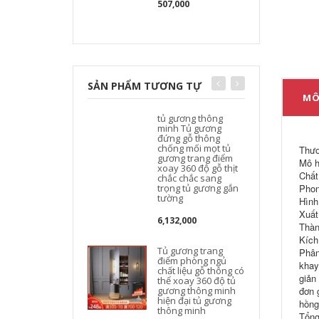
507,000
SẢN PHẨM TƯƠNG TỰ
MÔ
tủ gương thông
minh Tủ gương
đứng gỗ thông
chống mối mọt tủ
Thươ
gương trang điểm
Mô h
xoay 360 độ gỗ thịt
Chất
chắc chắc sang
trọng tủ gương gắn
Phon
tường
Hình
Xuất
6,132,000
Thàn
Kích
Tủ gương trang
Phân
điểm phòng ngủ
khay
chất liệu gỗ thông có
giản
thể xoay 360 độ tủ
gương thông minh
đơn 
hiện đại tủ gương
hồng
thông minh
Tổng