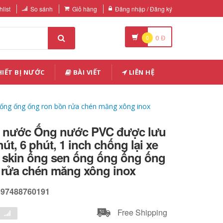
list
So sánh
Giỏ hàng
Đăng nhập / Đăng ký
0
0
Đ
IẾT BỊ NƯỚC
BÀI VIẾT
LIÊN HỆ
g ống ống ống ron bồn rửa chén măng xông inox
g nước Ống nước PVC được lưu
út, 6 phút, 1 inch chống lại xe
e skin ống sen ống ống ống ống
 rửa chén măng xông inox
597488760191
Free Shipping