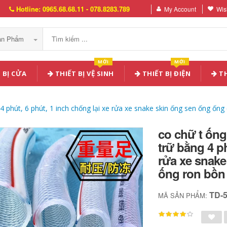
Hotline: 0965.68.68.11 - 078.8283.789
My Account
Wish
Sản Phẩm
MỚI
MỚI
 BỊ CỬA
THIẾT BỊ VỆ SINH
THIẾT BỊ ĐIỆN
TH
 phút, 6 phút, 1 inch chống lại xe rửa xe snake skin ống sen ống ốn
co chữ t ốn
trữ bằng 4 ph
rửa xe snak
ống ron bồn
TD-
MÃ SẢN PHẨM: