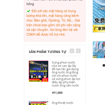
hỏng
Đối với các mặt hàng có trọng
lượng khá lớn, mặt hàng cồng kềnh
như: Bàn ghế, Giường, Tủ, Kệ... Giá
trên chưa bao gồm chi phí cân nặng
và vận chuyển. Vui lòng liên hệ với
CSKH để được hỗ trợ nhé.
SẢN PHẨM TƯƠNG TỰ
Súng phun nước
rửa xe cao áp lấy
đồ tạo tác gia dụng
ống nước ống lồng
vòi vòi phun nước
k
xả súng phun áp lực
điều áp phụ kiện
nước ống cân nước
411,000
ống thoát nước