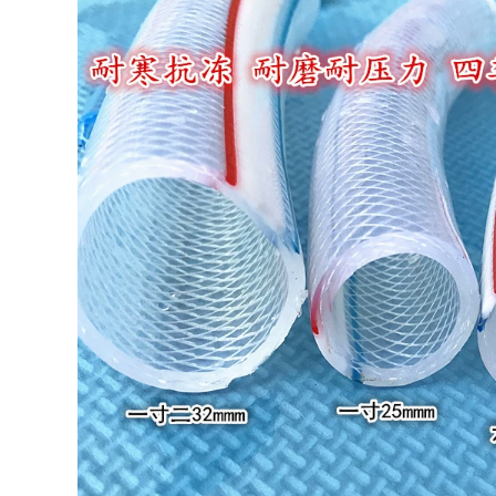
chống ăn mòn măng
185,000
xông nối ống co ống
nước chữ y
[Làm dày toàn bộ
189,000
bằng đồng] 4 điểm
của dây bên trong
và bên ngoài trực
ron máy nước nóng
tiếp kéo dài mối nối
năng lượng mặt trời
đồng của ống nước
Đầu nối ống tàu
đi thẳng qua / phụ
ngầm 4 điểm để rẽ
kiện ống nước Phụ
dây 6 điểm có
kiện đồng măng
đường kính thay đổi
xông ống nhựa co
tee khuỷu tay phụ
ống nước 4 nhánh
kiện ống nước dây
bên trong và bên
203,000
ngoài Phụ kiện ống
nước Daquan dày
ron cao su vòi nước
măng xông nhựa
270,000