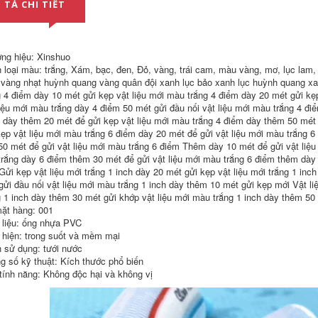
ống nước co giãn
 TẢ CHI TIẾT
Wear -Resistant
măng xông 21
Nông nghiệp Nước
ửa 1 -inch, 2 -inch
187,000
,5 -inch 3 -inch 4 -
inch 6 -in ong nuoc
co ong nuoc 304
cửa hàng ống nước
ng hiệu: Xinshuo
Thép không gỉ Chùa
 loại màu: trắng, Xám, bạc, đen, Đỏ, vàng, trái cam, màu vàng, mơ, lục lam, 
khớp Hexagon
282,000
ngoài lụa giải trí lụa
vàng nhạt huỳnh quang vàng quân đội xanh lục bảo xanh lục huỳnh quang xa
kết nối ống mềm
ron máy năng lượng
g 4 điểm dày 10 mét gửi kẹp vật liệu mới màu trắng 4 điểm dày 20 mét gửi kẹ
Ống mềm Tube
mặt trời 4 điểm dây
liệu mới màu trắng dày 4 điểm 50 mét gửi đầu nối vật liệu mới màu trắng 4 đi
Tube Nước Máy
thép không gỉ 304
bơm đầu màu xanh
 dày thêm 20 mét để gửi kẹp vật liệu mới màu trắng 4 điểm dày thêm 50 mét đ
dây bên ngoài trực
lá cây Phụ kiện đầu
kẹp vật liệu mới màu trắng 6 điểm dày 20 mét để gửi vật liệu mới màu trắng 6
tiếp làm dày phụ
mang xong măng
kiện đường ống
50 mét để gửi vật liệu mới màu trắng 6 điểm Thêm dày 10 mét để gửi vật liệu
xông trượt
nước đôi phụ kiện
trắng dày 6 điểm thêm 30 mét để gửi vật liệu mới màu trắng 6 điểm thêm dày 
đường ống nước
Gửi kẹp vật liệu mới trắng 1 inch dày 20 mét gửi kẹp vật liệu mới trắng 1 inch
185,000
giao diện mối nối
ống bên trong co
gửi đầu nối vật liệu mới màu trắng 1 inch dày thêm 10 mét gửi kẹp mới Vật liệ
Tất cả bằng đồng 6
chia 3 ống nước ron
g 1 inch dày thêm 30 mét gửi khớp vật liệu mới màu trắng 1 inch dày thêm 5
phút 4 phút 1 inch
bồn rửa chén
răng ngoài bằng
ặt hàng: 001
đồng trực tiếp các
 liệu: ống nhựa PVC
187,000
khớp nối ống nước
 hiện: trong suốt và mềm mại
của ống nước với
Mối nối dây thép
dây phụ kiện dây
 sử dụng: tưới nước
không gỉ bên trong
bên ngoài có đường
g số kỹ thuật: Kích thước phổ biến
dây bên trong và
kính thay đổi kéo
bên ngoài dây
tính năng: Không độc hại và không vị
dài kết nối bên
khuỷu tay 3 phút 4
trong co ống nước
phút 6 phút 1 inch
21 măng xông nối
đường kính thay đổi
ống nước
ống nước phụ kiện