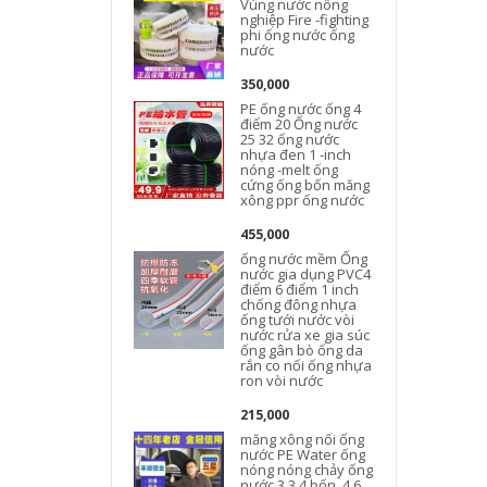
Vùng nước nông
nghiệp Fire -fighting
phi ống nước ống
nước
350,000
PE ống nước ống 4
điểm 20 Ống nước
25 32 ống nước
nhựa đen 1 -inch
nóng -melt ống
cứng ống bốn măng
xông ppr ống nước
455,000
ống nước mềm Ống
nước gia dụng PVC4
điểm 6 điểm 1 inch
chống đông nhựa
ống tưới nước vòi
nước rửa xe gia súc
ống gân bò ống da
rắn co nối ống nhựa
ron vòi nước
215,000
măng xông nối ống
nước PE Water ống
nóng nóng chảy ống
nước 3 3 4 bốn, 4 6