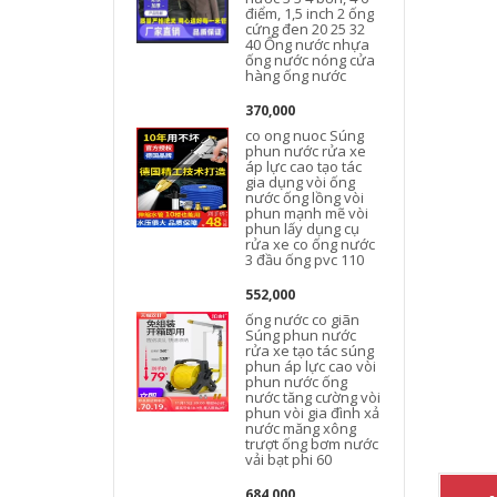
điểm, 1,5 inch 2 ống
cứng đen 20 25 32
40 Ống nước nhựa
ống nước nóng cửa
hàng ống nước
370,000
co ong nuoc Súng
phun nước rửa xe
áp lực cao tạo tác
gia dụng vòi ống
nước ống lồng vòi
phun mạnh mẽ vòi
phun lấy dụng cụ
rửa xe co ống nước
3 đầu ống pvc 110
552,000
ống nước co giãn
Súng phun nước
rửa xe tạo tác súng
phun áp lực cao vòi
phun nước ống
nước tăng cường vòi
phun vòi gia đình xả
nước măng xông
trượt ống bơm nước
vải bạt phi 60
684,000