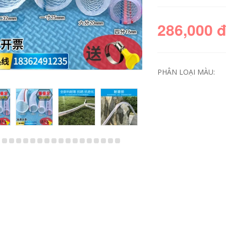
286,000 
PHÂN LOẠI MÀU:
Ống thổi bằng thép
mang xong 4 điểm
không gỉ 304 4 phút
dây bên trong và
6 phút áp suất cao
bên ngoài bên
chống cháy nổ vòi
trong và lụa bên
im loại chịu nhiệt
ngoài kết hợp trực
độ cao kết nối với
tiếp các lụa ba
đường ống nước
chiều, 6 điểm, 4
nóng và lạnh ống
điểm, đường kính
nhựa upvc ống pvc
đồng 4 điểm, đường
90
kính của các phụ
kiện sưởi nước ống
nước bốn điểm ron
540,000
cao su máy nước