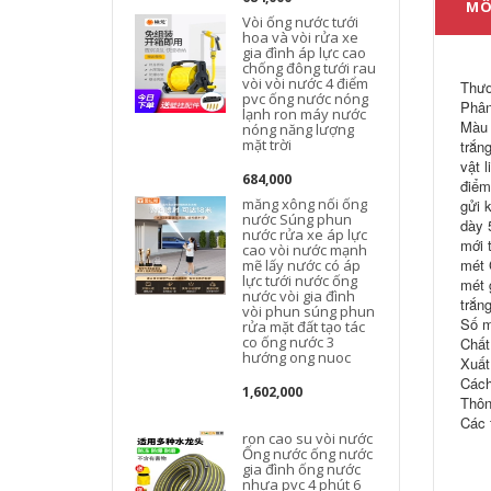
MÔ
Vòi ống nước tưới
hoa và vòi rửa xe
l
gia đình áp lực cao
2
chống đông tưới rau
vòi vòi nước 4 điểm
Thươ
pvc ống nước nóng
Phân
lạnh ron máy nước
Màu 
nóng năng lượng
mặt trời
trắn
vật 
684,000
điểm
măng xông nối ống
gửi 
nước Súng phun
dày 
nước rửa xe áp lực
mới 
cao vòi nước mạnh
mét 
mẽ lấy nước có áp
lực tưới nước ống
mét 
nước vòi gia đình
trắn
vòi phun súng phun
Số m
rửa mặt đất tạo tác
co ống nước 3
Chất
hướng ong nuoc
Xuất
Cách
1,602,000
Thôn
Các 
ron cao su vòi nước
Ống nước ống nước
gia đình ống nước
nhựa pvc 4 phút 6