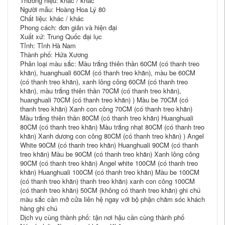
Thương hiệu: khác / khác
Người mẫu: Hoàng Hoa Lý 80
Chất liệu: khác / khác
Phong cách: đơn giản và hiện đại
Xuất xứ: Trung Quốc đại lục
Tỉnh: Tỉnh Hà Nam
Thành phố: Hứa Xương
Phân loại màu sắc: Màu trắng thiên thần 60CM (có thanh treo
khăn), huanghuali 60CM (có thanh treo khăn), màu be 60CM
(có thanh treo khăn), xanh lông công 60CM (có thanh treo
khăn), màu trắng thiên thần 70CM (có thanh treo khăn),
huanghuali 70CM (có thanh treo khăn) ) Màu be 70CM (có
thanh treo khăn) Xanh con công 70CM (có thanh treo khăn)
Màu trắng thiên thần 80CM (có thanh treo khăn) Huanghuali
80CM (có thanh treo khăn) Màu trắng nhạt 80CM (có thanh treo
khăn) Xanh dương con công 80CM (có thanh treo khăn) ) Angel
White 90CM (có thanh treo khăn) Huanghuali 90CM (có thanh
treo khăn) Màu be 90CM (có thanh treo khăn) Xanh lông công
90CM (có thanh treo khăn) Angel white 100CM (có thanh treo
khăn) Huanghuali 100CM (có thanh treo khăn) Màu be 100CM
(có thanh treo khăn) thanh treo khăn) xanh con công 100CM
(có thanh treo khăn) 50CM (không có thanh treo khăn) ghi chú
màu sắc cần mở cửa liên hệ ngay với bộ phận chăm sóc khách
hàng ghi chú
Dịch vụ cùng thành phố: tận nơi hậu cần cùng thành phố