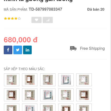
TD-587997083347
Đã bán 20
MÃ SẢN PHẨM:
680,000 đ
Free Shipping
SẮP XẾP THEO MÀU SẮC: