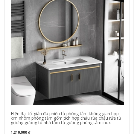
Hiện đại tối giản đá phiến tủ phòng tắm không gian hợp
tủ
kim nhôm phòng tắm gốm tích hợp chậu rửa chậu rửa tủ
tủ
gương gương tủ nhà tắm tủ gương phòng tắm inox
gư
gư
1,216,000 đ