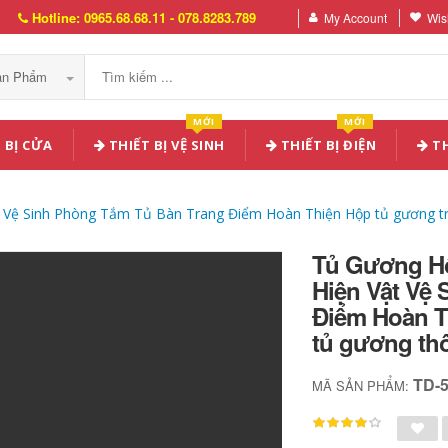
Hotline: 0965.68.68.11 - 078.8283.789
My Account
Wish
Sản Phẩm
MỚI
MỚI
 BỊ CỬA
THIẾT BỊ VỆ SINH
THIẾT BỊ ĐIỆN
TH
Vệ Sinh Phòng Tắm Tủ Bàn Trang Điểm Hoàn Thiện Hộp tủ gương tr
Tủ Gương H
Hiện Vật Vệ
Điểm Hoàn T
tủ gương th
TD-
MÃ SẢN PHẨM: