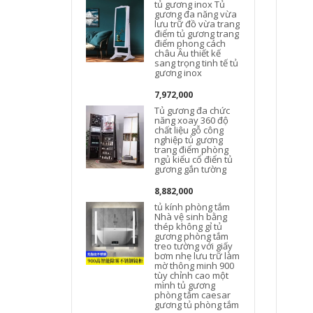
tủ gương inox Tủ
gương đa năng vừa
lưu trữ đồ vừa trang
điểm tủ gương trang
điểm phong cách
châu Âu thiết kế
sang trọng tinh tế tủ
gương inox
7,972,000
Tủ gương đa chức
năng xoay 360 độ
chất liệu gỗ công
nghiệp tủ gương
trang điểm phòng
ngủ kiểu cổ điển tủ
gương gắn tường
8,882,000
tủ kính phòng tắm
Nhà vệ sinh bằng
thép không gỉ tủ
gương phòng tắm
treo tường với giấy
bơm nhẹ lưu trữ làm
mờ thông minh 900
tùy chỉnh cao một
mình tủ gương
phòng tắm caesar
gương tủ phòng tắm