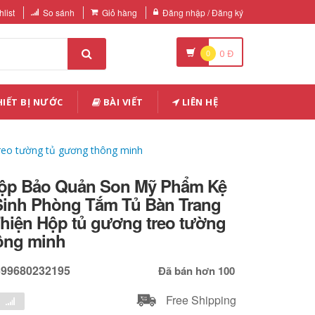
list
So sánh
Giỏ hàng
Đăng nhập / Đăng ký
0
0
Đ
IẾT BỊ NƯỚC
BÀI VIẾT
LIÊN HỆ
eo tường tủ gương thông minh
ộp Bảo Quản Son Mỹ Phẩm Kệ
 Sinh Phòng Tắm Tủ Bàn Trang
hiện Hộp tủ gương treo tường
ông minh
599680232195
Đã bán hơn 100
Free Shipping