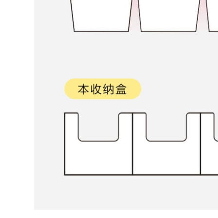
Lưu Trữ Khóa tủ
minh gốm tích hợp
gương treo phòng
tủ phòng tắm chậu
tắm tủ gương nhà
rửa chậu rửa kết
tắm thông minh
hợp tủ gương tủ
phòng tắm tủ gương
đèn led
5,850,000
gương nhà tắm có
3,140,000
tủ Không gian
phòng tắm chậu rửa
Tủ phòng tắm hiện
mặt nhôm gương
đại đơn giản kết hợp
phòng tắm bộ tủ 1
chậu rửa phòng tắm
sứ chậu rửa mặt
không gian chậu
chậu rửa kết hợp tủ
rửa chén bằng gốm
tủ gương nhà tắm tủ
sứ chậu rửa tủ
gương phòng tắm
gương thông minh
có đèn
tủ gương lavabo
mẫu tủ gương
phòng tắm
6,500,000
mẫu tủ gương
5,841,000
phòng tắm Tùy
chỉnh 2023 tủ phòng
Nhẹ nhàng sang
tắm mới kết hợp tấm
trọng tạo cảm giác
đá một chậu sứ liền
da tích hợp chậu tủ
mạch chậu rửa chậu
phòng tắm tủ gương
rửa mặt tủ gương
kết hợp phong cách
thông minh tủ phụ
kem chậu rửa
tủ gương lavabo
phòng tắm lưu trữ
phòng tắm tủ gương
thông minh chậu
phòng tắm
rửa mặt tủ gương
lavabo tủ kính
phòng tắm
5,860,000