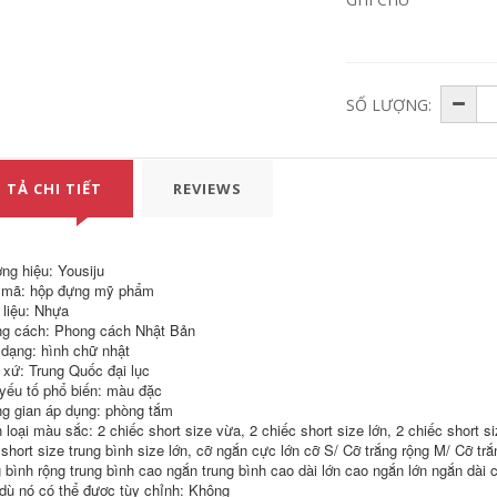
SỐ LƯỢNG:
 TẢ CHI TIẾT
REVIEWS
ng hiệu: Yousiju
mã: hộp đựng mỹ phẩm
 liệu: Nhựa
g cách: Phong cách Nhật Bản
 dạng: hình chữ nhật
 xứ: Trung Quốc đại lục
yếu tố phổ biến: màu đặc
g gian áp dụng: phòng tắm
 loại màu sắc: 2 chiếc short size vừa, 2 chiếc short size lớn, 2 chiếc short si
 short size trung bình size lớn, cỡ ngắn cực lớn cỡ S/ Cỡ trắng rộng M/ Cỡ tr
g bình rộng trung bình cao ngắn trung bình cao dài lớn cao ngắn lớn ngắn dài c
dù nó có thể được tùy chỉnh: Không