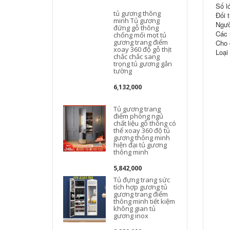
Số l
tủ gương thông
Đối 
minh Tủ gương
Ngườ
đứng gỗ thông
Các 
chống mối mọt tủ
gương trang điểm
Cho 
xoay 360 độ gỗ thịt
Loại 
chắc chắc sang
trọng tủ gương gắn
tường
6,132,000
Tủ gương trang
điểm phòng ngủ
chất liệu gỗ thông có
thể xoay 360 độ tủ
gương thông minh
hiện đại tủ gương
thông minh
5,842,000
Tủ đựng trang sức
tích hợp gương tủ
gương trang điểm
thông minh tiết kiệm
không gian tủ
gương inox