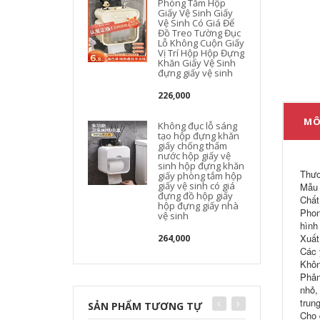
Phòng Tắm Hộp
Giấy Vệ Sinh Giấy
Vệ Sinh Có Giá Để
Đồ Treo Tường Đục
Lỗ Không Cuộn Giấy
Vị Trí Hộp Hộp Đựng
Khăn Giấy Vệ Sinh
đựng giấy vệ sinh
226,000
MÔ
Không đục lỗ sáng
tạo hộp đựng khăn
giấy chống thấm
nước hộp giấy vệ
sinh hộp đựng khăn
Thươ
giấy phòng tắm hộp
giấy vệ sinh có giá
Mẫu 
đựng đồ hộp giấy
Chất
hộp đựng giấy nhà
Phon
vệ sinh
hình
Xuất
264,000
Các 
Khôn
Phân
nhỏ,
trun
SẢN PHẨM TƯƠNG TỰ
Cho 