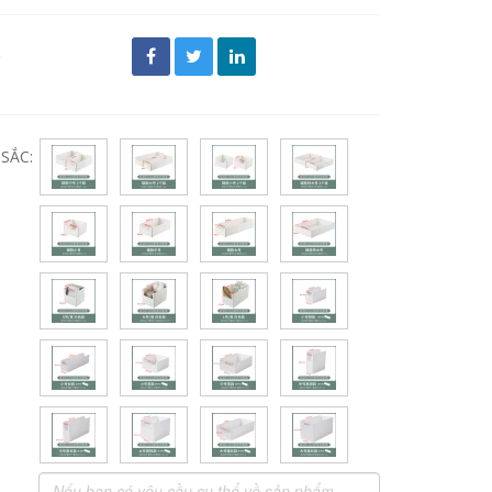
đ
SẮC: