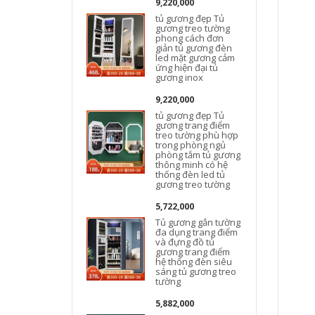
9,220,000
tủ gương đẹp Tủ
gương treo tường
phong cách đơn
giản tủ gương đèn
led mặt gương cảm
ứng hiện đại tủ
gương inox
9,220,000
tủ gương đẹp Tủ
gương trang điểm
treo tường phù hợp
trong phòng ngủ
phòng tắm tủ gương
thông minh có hệ
thống đèn led tủ
gương treo tường
5,722,000
Tủ gương gắn tường
đa dụng trang điểm
và đựng đồ tủ
gương trang điểm
hệ thống đèn siêu
sáng tủ gương treo
tường
5,882,000