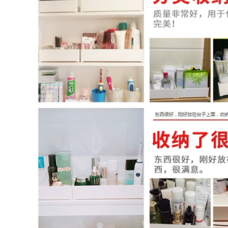
tủ phòng tắm tối
tắm thông minh treo
iản hiện đại kết
tường riêng biệt có
hợp tủ chậu rửa mặt
đèn làm mờ gương
tủ gương phòng tắm
trang điểm phòng
có đèn tủ gương
tắm bằng gỗ nguyên
lavabo
khối có kệ đựng đồ
gương tủ phòng tắm
tủ kính phòng tắm
5,992,000
tủ gương nhà tắm
2,806,000
Tủ gương phòng
tắm thông minh
tủ gương nhà tắm
bằng gỗ chắc chắn,
Tủ phòng tắm
tủ gương nhà vệ
Wrigley ánh sáng
inh riêng biệt
hiện đại sang trọng
gương phòng tắm
phòng tắm đơn giản
treo tường, giá treo
bồn rửa bằng gỗ
gương nhà vệ sinh,
rắn tích hợp chậu
tủ lưu trữ tủ gương
rửa gương tủ kết
nhà tắm gương tủ
hợp phòng tắm tủ
nhà tắm
kính phòng tắm tủ
gương phòng tắm
caesar
5,641,000
4,222,000
tủ gương nhà tắm
thông minh Tủ
gương thông minh
gương tủ nhà tắm
Space nhôm gương
Tủ gương phòng
phòng tắm treo
tắm treo tường có
tường có kệ đựng
kệ Gương phòng
đồ phòng tắm riêng
tắm bằng sợi carbon