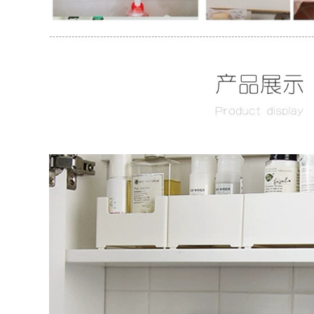
iệt tích hợp tủ
đơn giản giá treo tủ
đựng đồ mẫu tủ
lưu trữ danh sách
gương phòng tắm tủ
lưu trữ tủ gương
gương phòng tắm
lavabo phòng tắm
có đèn
tủ gương phòng tắm
672,000
1,780,000