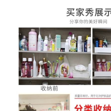
Tủ gương phòng
16,860,000
tắm thông minh gỗ
nguyên khối gương
Không gian nhôm tủ
phòng tắm treo
gương phòng tắm
tường riêng biệt
thông minh vệ sinh
Changhong cửa
khử sương có đèn
kính laminate hộp
lưu trữ gương lưu
gương làm mờ ánh
trữ giá treo tường
sáng tủ gương nhà
hộp gương tủ
tắm tủ gương phòng
gương lavabo
tắm nhập khẩu
phòng tắm tủ gương
nhà vệ sinh
5,035,000
5,625,000
tủ gương nhà tắm
thông minh Không
Tủ gương phòng
gian nhôm thông
tắm thông minh
minh tủ gương
sang trọng nhẹ
phòng tắm kết hợp
nhàng Phòng tắm
gốm tích hợp chậu
treo tường có đèn
phòng tắm chậu rửa
hộp gương riêng
vệ sinh chậu rửa
biệt có kệ tủ treo
chậu rửa gương tủ
gương nhà vệ sinh
phòng tắm tủ gương
mẫu tủ gương
phòng tắm có đèn
phòng tắm tủ gương
treo phòng tắm
3,568,000
4,585,000
Tủ gương thông
minh Xijian tủ
tủ gương nhà tắm
phòng tắm kết hợp
Tủ gương phòng