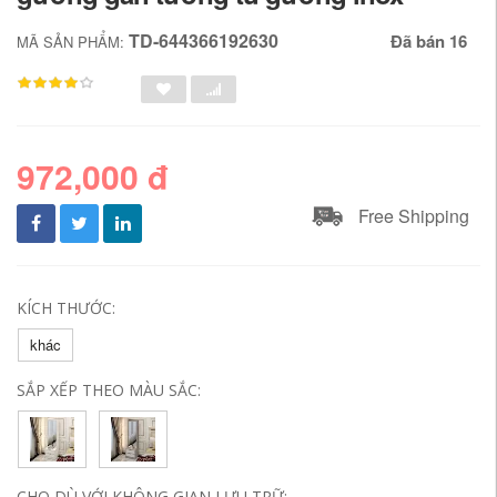
TD-644366192630
Đã bán 16
MÃ SẢN PHẨM:
972,000 đ
Free Shipping
KÍCH THƯỚC:
khác
SẮP XẾP THEO MÀU SẮC:
CHO DÙ VỚI KHÔNG GIAN LƯU TRỮ: