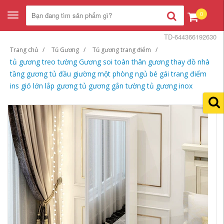
0
Toggle
navigation
TD-644366192630
Trang chủ
Tủ Gương
Tủ gương trang điểm
tủ gương treo tường Gương soi toàn thân gương thay đồ nhà
tầng gương tủ đầu giường một phòng ngủ bé gái trang điểm
ins gió lớn lắp gương tủ gương gắn tường tủ gương inox