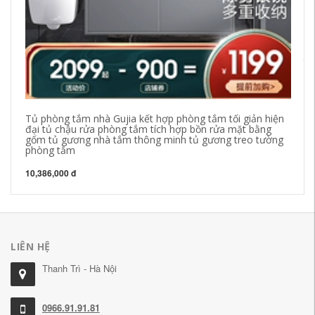
Tủ
ph
để
tắ
3,
Tủ phòng tắm nhà Gujia kết hợp phòng tắm tối giản hiện
đại tủ chậu rửa phòng tắm tích hợp bồn rửa mặt bằng
gốm tủ gương nhà tắm thông minh tủ gương treo tường
phòng tắm
10,386,000 đ
LIÊN HỆ
Thanh Trì - Hà Nội
0966.91.91.81