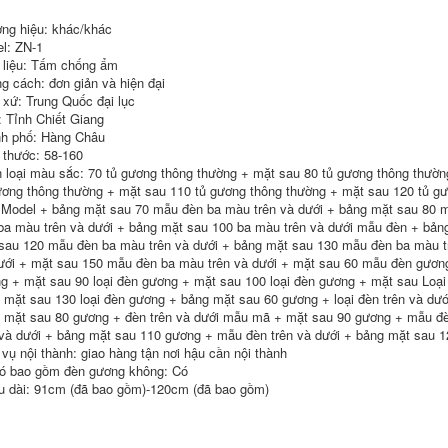
tủ gương nhà tắm tủ
sứ chậu rửa tủ
gương phòng tắm
gương thông minh
ng hiệu: khác/khác
có đèn
tủ gương lavabo
l: ZN-1
mẫu tủ gương
 liệu: Tấm chống ẩm
phòng tắm
6,500,000
g cách: đơn giản và hiện đại
mẫu tủ gương
5,841,000
 xứ: Trung Quốc đại lục
phòng tắm Tùy
: Tỉnh Chiết Giang
chỉnh 2023 tủ phòng
Nhẹ nhàng sang
tắm mới kết hợp tấm
trọng tạo cảm giác
h phố: Hàng Châu
đá một chậu sứ liền
da tích hợp chậu tủ
 thước: 58-160
mạch chậu rửa chậu
phòng tắm tủ gương
 loại màu sắc: 70 tủ gương thông thường + mặt sau 80 tủ gương thông thườn
rửa mặt tủ gương
kết hợp phong cách
ương thông thường + mặt sau 110 tủ gương thông thường + mặt sau 120 tủ gư
thông minh tủ phụ
kem chậu rửa
tủ gương lavabo
phòng tắm lưu trữ
Model + bảng mặt sau 70 mẫu đèn ba màu trên và dưới + bảng mặt sau 80 m
phòng tắm tủ gương
thông minh chậu
ba màu trên và dưới + bảng mặt sau 100 ba màu trên và dưới mẫu đèn + bản
phòng tắm
rửa mặt tủ gương
sau 120 mẫu đèn ba màu trên và dưới + bảng mặt sau 130 mẫu đèn ba màu t
lavabo tủ kính
phòng tắm
ưới + mặt sau 150 mẫu đèn ba màu trên và dưới + mặt sau 60 mẫu đèn gươn
5,860,000
g + mặt sau 90 loại đèn gương + mặt sau 100 loại đèn gương + mặt sau Loại
Tủ gương phòng
16,860,000
 mặt sau 130 loại đèn gương + bảng mặt sau 60 gương + loại đèn trên và dư
tắm thông minh gỗ
nguyên khối gương
Không gian nhôm tủ
 mặt sau 80 gương + đèn trên và dưới mẫu mã + mặt sau 90 gương + mẫu đè
phòng tắm treo
gương phòng tắm
 và dưới + bảng mặt sau 110 gương + mẫu đèn trên và dưới + bảng mặt sau 
tường riêng biệt
thông minh vệ sinh
 vụ nội thành: giao hàng tận nơi hậu cần nội thành
Changhong cửa
khử sương có đèn
ó bao gồm đèn gương không: Có
kính laminate hộp
lưu trữ gương lưu
gương làm mờ ánh
trữ giá treo tường
u dài: 91cm (đã bao gồm)-120cm (đã bao gồm)
sáng tủ gương nhà
hộp gương tủ
tắm tủ gương phòng
gương lavabo
tắm nhập khẩu
phòng tắm tủ gương
nhà vệ sinh