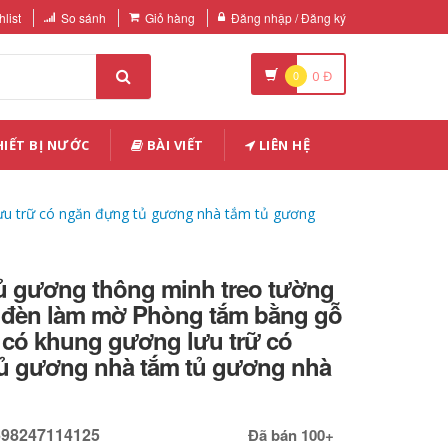
list
So sánh
Giỏ hàng
Đăng nhập / Đăng ký
0
0
Đ
IẾT BỊ NƯỚC
BÀI VIẾT
LIÊN HỆ
ưu trữ có ngăn đựng tủ gương nhà tắm tủ gương
ủ gương thông minh treo tường
có đèn làm mờ Phòng tắm bằng gỗ
 có khung gương lưu trữ có
ủ gương nhà tắm tủ gương nhà
698247114125
Đã bán 100+