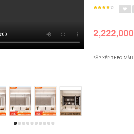
2,222,000
SẮP XẾP THEO MÀU 
tủ gương inox Tủ
Good wife tủ phòng
gương inox phòng
tắm chậu rửa tủ kết
tắm một mình có
hợp phòng tắm tối
hộp đèn hộp gương
giản hiện đại chậu
toilet treo tường
rửa chậu rửa tủ
gương toilet có kệ tủ
gương tủ gương
gương gắn tường tủ
phòng tắm có đèn
gương inox
tủ gương phòng tắm
caesar
4,980,000
3,685,000