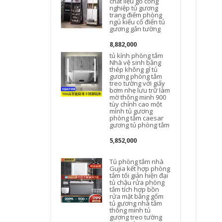
chất liệu gỗ công
nghiệp tủ gương
trang điểm phòng
ngủ kiểu cổ điển tủ
gương gắn tường
8,882,000
tủ kính phòng tắm
Nhà vệ sinh bằng
thép không gỉ tủ
gương phòng tắm
treo tường với giấy
bơm nhẹ lưu trữ làm
mờ thông minh 900
tùy chỉnh cao một
mình tủ gương
phòng tắm caesar
gương tủ phòng tắm
g
5,852,000
Tủ phòng tắm nhà
Gujia kết hợp phòng
tắm tối giản hiện đại
tủ chậu rửa phòng
tắm tích hợp bồn
rửa mặt bằng gốm
tủ gương nhà tắm
thông minh tủ
gương treo tường