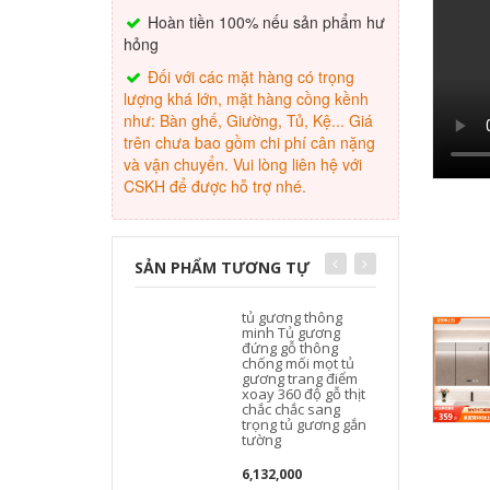
Hoàn tiền 100% nếu sản phẩm hư
hỏng
Đối với các mặt hàng có trọng
lượng khá lớn, mặt hàng cồng kềnh
như: Bàn ghế, Giường, Tủ, Kệ... Giá
trên chưa bao gồm chi phí cân nặng
và vận chuyển. Vui lòng liên hệ với
CSKH để được hỗ trợ nhé.
SẢN PHẨM TƯƠNG TỰ
tủ gương thông
minh Tủ gương
đứng gỗ thông
chống mối mọt tủ
gương trang điểm
xoay 360 độ gỗ thịt
chắc chắc sang
trọng tủ gương gắn
tường
6,132,000