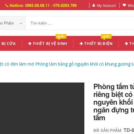
Hotline: 0965.68.68.11 - 078.8283.789
My Account
Wish
Sản Phẩm
MỚI
MỚI
 BỊ CỬA
THIẾT BỊ VỆ SINH
THIẾT BỊ ĐIỆN
TH
iệt có đèn làm mờ Phòng tắm bằng gỗ nguyên khối có khung gương l
Phòng tắm t
riêng biệt 
nguyên khối
ngăn đựng t
tắm
TD-
MÃ SẢN PHẨM: