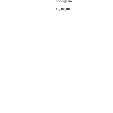
phòng tắm
s
10,386,000
b