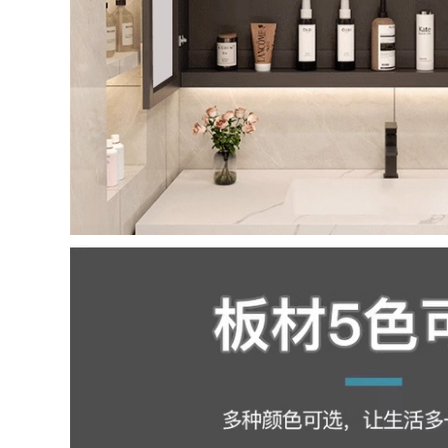
tủ gương nhà vệ
Wrigley ánh sáng
inh riêng biệt
hiện đại sang trọng
gương phòng tắm
phòng tắm đơn giản
treo tường, giá treo
bồn rửa bằng gỗ
gương nhà vệ sinh,
rắn tích hợp chậu
tủ lưu trữ tủ gương
rửa gương tủ kết
nhà tắm gương tủ
hợp phòng tắm tủ
nhà tắm
kính phòng tắm tủ
gương phòng tắm
caesar
5,641,000
4,222,000
tủ gương nhà tắm
thông minh Tủ
gương thông minh
gương tủ nhà tắm
Space nhôm gương
Tủ gương phòng
phòng tắm treo
tắm treo tường có
tường có kệ đựng
kệ Gương phòng
đồ phòng tắm riêng
tắm bằng sợi carbon
iệt tích hợp tủ
đơn giản giá treo tủ
đựng đồ mẫu tủ
lưu trữ danh sách
gương phòng tắm tủ
lưu trữ tủ gương
gương phòng tắm
lavabo phòng tắm
có đèn
tủ gương phòng tắm
672,000
1,780,000