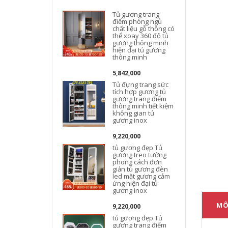
Tủ gương trang
điểm phòng ngủ
chất liệu gỗ thông có
thể xoay 360 độ tủ
gương thông minh
hiện đại tủ gương
thông minh
5,842,000
Tủ đựng trang sức
tích hợp gương tủ
gương trang điểm
thông minh tiết kiệm
không gian tủ
gương inox
9,220,000
tủ gương đẹp Tủ
gương treo tường
phong cách đơn
giản tủ gương đèn
led mặt gương cảm
ứng hiện đại tủ
gương inox
MÔ
9,220,000
tủ gương đẹp Tủ
gương trang điểm