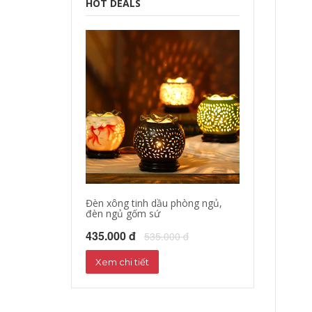
HOT DEALS
Đèn xông tinh dầu phòng ngủ,
đèn ngủ gốm sứ
435.000 đ
535.000 đ
Xem chi tiết