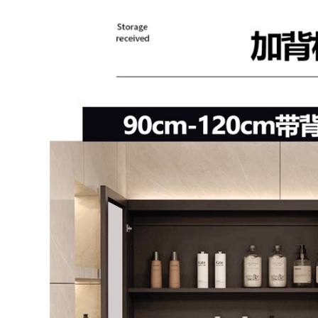
5,035,000
5,625,000
tủ gương nhà tắm
thông minh Không
Tủ gương phòng
gian nhôm thông
tắm thông minh
minh tủ gương
sang trọng nhẹ
phòng tắm kết hợp
nhàng Phòng tắm
gốm tích hợp chậu
treo tường có đèn
phòng tắm chậu rửa
hộp gương riêng
vệ sinh chậu rửa
biệt có kệ tủ treo
chậu rửa gương tủ
gương nhà vệ sinh
phòng tắm tủ gương
mẫu tủ gương
phòng tắm có đèn
phòng tắm tủ gương
treo phòng tắm
3,568,000
4,585,000
Tủ gương thông
minh Xijian tủ
tủ gương nhà tắm
phòng tắm kết hợp
Tủ gương phòng
tủ phòng tắm tối
tắm thông minh treo
iản hiện đại kết
tường riêng biệt có
hợp tủ chậu rửa mặt
đèn làm mờ gương
tủ gương phòng tắm
trang điểm phòng
có đèn tủ gương
tắm bằng gỗ nguyên
lavabo
khối có kệ đựng đồ
gương tủ phòng tắm
tủ kính phòng tắm
5,992,000
tủ gương nhà tắm
2,806,000
Tủ gương phòng
tắm thông minh
tủ gương nhà tắm
bằng gỗ chắc chắn,
Tủ phòng tắm