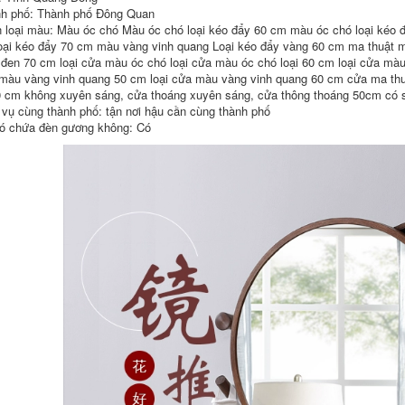
inox
gương phòng tắm
h phố: Thành phố Đông Quan
mẫu tủ gương
phòng tắm
 loại màu: Màu óc chó Màu óc chó loại kéo đẩy 60 cm màu óc chó loại kéo 
5,860,000
loại kéo đẩy 70 cm màu vàng vinh quang Loại kéo đẩy vàng 60 cm ma thuật m
Gỗ Chắc Chắn Tủ
3,140,000
đen 70 cm loại cửa màu óc chó loại cửa màu óc chó loại 60 cm loại cửa mà
Gương Phòng Tắm
Thông Minh Treo
gương tủ phòng tắm
màu vàng vinh quang 50 cm loại cửa màu vàng vinh quang 60 cm cửa ma thuậ
Tường Vệ Sinh
Hiện đại tối giản gỗ
0 cm không xuyên sáng, cửa thoáng xuyên sáng, cửa thông thoáng 50cm có 
Gương Phòng Tắm
chắc chắn cửa kính
 vụ cùng thành phố: tận nơi hậu cần cùng thành phố
Vệ Sinh Gương Giá
tủ gương thông
ó chứa đèn gương không: Có
Lưu Trữ Khóa tủ
minh gốm tích hợp
gương treo phòng
tủ phòng tắm chậu
tắm tủ gương nhà
rửa chậu rửa kết
tắm thông minh
hợp tủ gương tủ
phòng tắm tủ gương
đèn led
5,850,000
gương nhà tắm có
3,140,000
tủ Không gian
phòng tắm chậu rửa
Tủ phòng tắm hiện
mặt nhôm gương
đại đơn giản kết hợp
phòng tắm bộ tủ 1
chậu rửa phòng tắm
sứ chậu rửa mặt
không gian chậu
chậu rửa kết hợp tủ
rửa chén bằng gốm
tủ gương nhà tắm tủ
sứ chậu rửa tủ
gương phòng tắm
gương thông minh
có đèn
tủ gương lavabo
mẫu tủ gương
phòng tắm
6,500,000
mẫu tủ gương
5,841,000
phòng tắm Tùy
chỉnh 2023 tủ phòng
Nhẹ nhàng sang