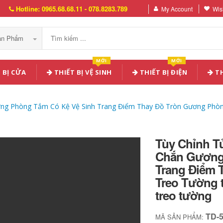
Hotline: 0965.68.68.11 - 078.8283.789
My Account
Wish
Sản Phẩm
MỚI
MỚI
 BỊ CỬA
THIẾT BỊ VỆ SINH
THIẾT BỊ ĐIỆN
TH
ng Phòng Tắm Có Kệ Vệ Sinh Trang Điểm Thay Đồ Tròn Gương Phòn
Tùy Chỉnh 
Chắn Gương
Trang Điểm 
Treo Tường 
treo tường
TD-
MÃ SẢN PHẨM: