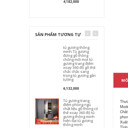
4,182,000
SẢN PHẨM TƯƠNG TỰ
tủ gương thông
minh Tủ gương
đứng gỗ thông
chống mối mọt tủ
gương trang điểm
xoay 360 độ gỗ thịt
chắc chắc sang
trọng tủ gương gắn
tường
MÔ
6,132,000
Tủ gương trang
Thươ
điểm phòng ngủ
Mode
chất liệu gỗ thông có
Chất
thể xoay 360 độ tủ
gương thông minh
phon
hiện đại tủ gương
Xuất
thông minh
Tỉnh