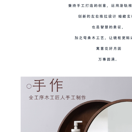
vệ sinh chậu rửa
biệt có kệ tủ treo
chậu rửa gương tủ
gương nhà vệ sinh
phòng tắm tủ gương
mẫu tủ gương
phòng tắm có đèn
phòng tắm tủ gương
treo phòng tắm
3,568,000
4,585,000
Tủ gương thông
minh Xijian tủ
tủ gương nhà tắm
phòng tắm kết hợp
Tủ gương phòng
tủ phòng tắm tối
tắm thông minh treo
iản hiện đại kết
tường riêng biệt có
hợp tủ chậu rửa mặt
đèn làm mờ gương
tủ gương phòng tắm
trang điểm phòng
có đèn tủ gương
tắm bằng gỗ nguyên
lavabo
khối có kệ đựng đồ
gương tủ phòng tắm
tủ kính phòng tắm
5,992,000
tủ gương nhà tắm
2,806,000
Tủ gương phòng
tắm thông minh
tủ gương nhà tắm
bằng gỗ chắc chắn,
Tủ phòng tắm
tủ gương nhà vệ
Wrigley ánh sáng
inh riêng biệt
hiện đại sang trọng
gương phòng tắm
phòng tắm đơn giản
treo tường, giá treo
bồn rửa bằng gỗ
gương nhà vệ sinh,
rắn tích hợp chậu
tủ lưu trữ tủ gương
rửa gương tủ kết
nhà tắm gương tủ
hợp phòng tắm tủ
nhà tắm
kính phòng tắm tủ
gương phòng tắm