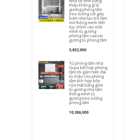
Nhà vệ sinh bằng
thép không gỉ tủ
gương phòng tắm
treo tường với giấy
bơm nhẹ lưu trữ làm
mờ thông minh 900
tùy chỉnh cao một
mình tủ gương
phòng tắm caesar
gương tủ phòng tắm
g
5,852,000
Tủ phòng tắm nhà
Gujia kết hợp phòng
tắm tối giản hiện đại
tủ chậu rửa phòng
tắm tích hợp bồn
rửa mặt bằng gốm
tủ gương nhà tắm
thông minh tủ
gương treo tường
phòng tắm
s
10,386,000