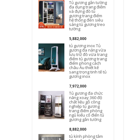
Tủ gương gắn tường
đa dụng trang điểm
và đựng đồ tủ
gương trang điểm
hệ thống đèn siêu
sáng tủ gương treo
tường
5,882,000
tủ gương inox Tủ
gương đa năng vừa
lưu trữ đồ vừa trang
điểm tủ gương trang
điểm phong cách
châu Âu thiết kế
sang trọng tinh tế tủ
gương inox
7,972,000
Tủ gương đa chức
năng xoay 360 độ
chất liệu gỗ công
nghiệp tủ gương
trang điểm phòng
ngủ kiểu cổ điển tủ
gương gắn tường
8,882,000
tủ kính phòng tắm