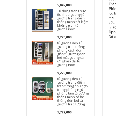
Thàn
5,842,000
Phân
Tủ đựng trang sức
log 
tích hợp gương tủ
màu 
gương trang điểm
thông minh tiết kiệm
cửa 
không gian tủ
ní 7
gương inox
Dịch
Nó c
9,220,000
tủ gương đẹp Tủ
gương treo tường
phong cách đơn
giản tủ gương đèn
led mặt gương cảm
ứng hiện đại tủ
gương inox
9,220,000
tủ gương đẹp Tủ
gương trang điểm
treo tường phù hợp
trong phòng ngủ
phòng tắm tủ gương
thông minh có hệ
thống đèn led tủ
gương treo tường
5,722,000