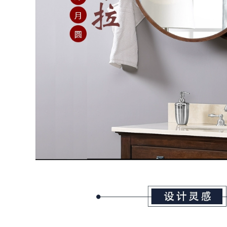
tắm mới kết hợp tấm
trọng tạo cảm giác
đá một chậu sứ liền
da tích hợp chậu tủ
mạch chậu rửa chậu
phòng tắm tủ gương
rửa mặt tủ gương
kết hợp phong cách
thông minh tủ phụ
kem chậu rửa
tủ gương lavabo
phòng tắm lưu trữ
phòng tắm tủ gương
thông minh chậu
phòng tắm
rửa mặt tủ gương
lavabo tủ kính
phòng tắm
5,860,000
Tủ gương phòng
16,860,000
tắm thông minh gỗ
nguyên khối gương
Không gian nhôm tủ
phòng tắm treo
gương phòng tắm
tường riêng biệt
thông minh vệ sinh
Changhong cửa
khử sương có đèn
kính laminate hộp
lưu trữ gương lưu
gương làm mờ ánh
trữ giá treo tường
sáng tủ gương nhà
hộp gương tủ
tắm tủ gương phòng
gương lavabo
tắm nhập khẩu
phòng tắm tủ gương
nhà vệ sinh
5,035,000
5,625,000
tủ gương nhà tắm
thông minh Không
Tủ gương phòng
gian nhôm thông
tắm thông minh
minh tủ gương
sang trọng nhẹ
phòng tắm kết hợp
nhàng Phòng tắm
gốm tích hợp chậu
treo tường có đèn
phòng tắm chậu rửa
hộp gương riêng