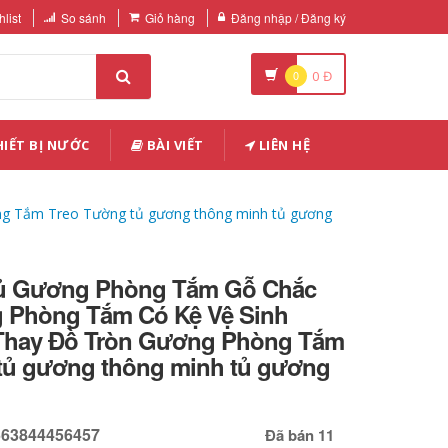
list
So sánh
Giỏ hàng
Đăng nhập / Đăng ký
0
0
Đ
IẾT BỊ NƯỚC
BÀI VIẾT
LIÊN HỆ
g Tắm Treo Tường tủ gương thông minh tủ gương
Tủ Gương Phòng Tắm Gỗ Chắc
 Phòng Tắm Có Kệ Vệ Sinh
Thay Đồ Tròn Gương Phòng Tắm
tủ gương thông minh tủ gương
563844456457
Đã bán 11