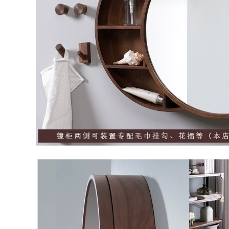
caesar
5,641,000
4,222,000
tủ gương nhà tắm
thông minh Tủ
gương thông minh
gương tủ nhà tắm
Space nhôm gương
Tủ gương phòng
phòng tắm treo
tắm treo tường có
tường có kệ đựng
kệ Gương phòng
đồ phòng tắm riêng
tắm bằng sợi carbon
iệt tích hợp tủ
đơn giản giá treo tủ
đựng đồ mẫu tủ
lưu trữ danh sách
gương phòng tắm tủ
lưu trữ tủ gương
gương phòng tắm
lavabo phòng tắm
có đèn
tủ gương phòng tắm
672,000
1,780,000