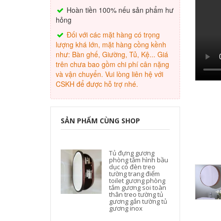
Hoàn tiền 100% nếu sản phẩm hư
hỏng
Đối với các mặt hàng có trọng
lượng khá lớn, mặt hàng cồng kềnh
như: Bàn ghế, Giường, Tủ, Kệ... Giá
trên chưa bao gồm chi phí cân nặng
và vận chuyển. Vui lòng liên hệ với
CSKH để được hỗ trợ nhé.
SẢN PHẨM CÙNG SHOP
Tủ đựng gương
phòng tắm hình bầu
dục có đèn treo
tường trang điểm
toilet gương phòng
tắm gương soi toàn
thân treo tường tủ
gương gắn tường tủ
gương inox