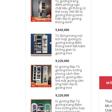
Tủ gương trang
điểm phòng ngủ
chất liệu gỗ thông có
thể xoay 360 độ tủ
gương thông minh
hiện đại tủ gương
thông minh
5,842,000
Tủ đựng trang sức
tích hợp gương tủ
gương trang điểm
thông minh tiết kiệm
không gian tủ
gương inox
9,220,000
tủ gương đẹp Tủ
gương treo tường
phong cách đơn
giản tủ gương đèn
led mặt gương cảm
MÔ
ứng hiện đại tủ
gương inox
9,220,000
tủ gương đẹp Tủ
Thươ
gương trang điểm
Mô h
treo tường phù hợp
Chất
trong phòng ngủ