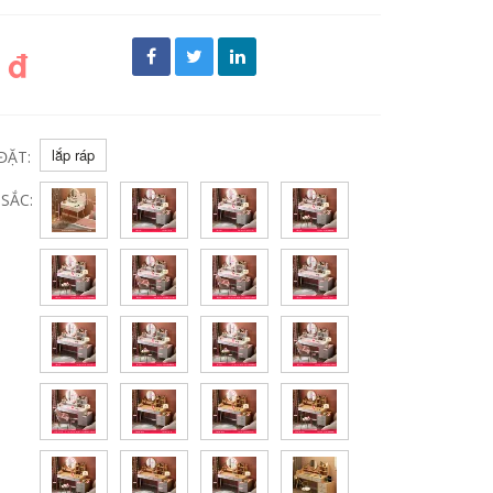
 đ
lắp ráp
ĐẶT:
SẮC: