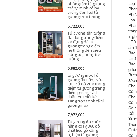
Loại
phòng tắm tủ gương
thông minh có hệ
Phon
thống đèn led tủ
Phươ
gương treo tường
Loại
Phân
5,722,000
trắn
Tủ gương gắn tường
+ gh
đa dụng trang điểm
và đựng đồ tủ
LED 
gương trang điểm
ấm 1
hệ thống đèn siêu
Bắc 
sáng tủ gương treo
LED 
tường
Bắc 
5,882,000
gươn
Butt
tủ gương inox Tủ
gương đa năng vừa
80cm
lưu trữ đồ vừa trang
Cho 
điểm tủ gương trang
Có n
điểm phong cách
châu Âu thiết kế
Cho 
sang trọng tinh tế tủ
Có n
gương inox
Số c
Đối 
7,972,000
Xuất
Tủ gương đa chức
Thàn
năng xoay 360 độ
Quận
chất liệu gỗ công
nghiệp tủ gương
Có n