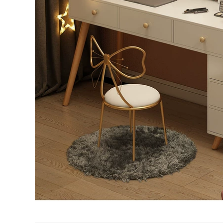
gương phòng tắm
phòng tắm đơn giản
treo tường, giá treo
bồn rửa bằng gỗ
gương nhà vệ sinh,
rắn tích hợp chậu
tủ lưu trữ tủ gương
rửa gương tủ kết
nhà tắm gương tủ
hợp phòng tắm tủ
nhà tắm
kính phòng tắm tủ
gương phòng tắm
caesar
5,641,000
4,222,000
tủ gương nhà tắm
thông minh Tủ
gương thông minh
gương tủ nhà tắm
Space nhôm gương
Tủ gương phòng
phòng tắm treo
tắm treo tường có
tường có kệ đựng
kệ Gương phòng
đồ phòng tắm riêng
tắm bằng sợi carbon
iệt tích hợp tủ
đơn giản giá treo tủ
đựng đồ mẫu tủ
lưu trữ danh sách
gương phòng tắm tủ
lưu trữ tủ gương
gương phòng tắm
lavabo phòng tắm
có đèn
tủ gương phòng tắm
672,000
1,780,000