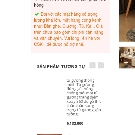
hỏng
Đối với các mặt hàng có trọng
lượng khá lớn, mặt hàng cồng kềnh
như: Bàn ghế, Giường, Tủ, Kệ... Giá
trên chưa bao gồm chi phí cân nặng
và vận chuyển. Vui lòng liên hệ với
CSKH để được hỗ trợ nhé.
SẢN PHẨM TƯƠNG TỰ
tủ gương thông
minh Tủ gương
đứng gỗ thông
chống mối mọt tủ
gương trang điểm
xoay 360 độ gỗ thịt
chắc chắc sang
trọng tủ gương gắn
tường
6,132,000