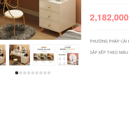
2,182,000
PHƯƠNG PHÁP CÀI 
SẮP XẾP THEO MÀU 
tủ gương inox Tủ
Good wife tủ phòng
gương inox phòng
tắm chậu rửa tủ kết
tắm một mình có
hợp phòng tắm tối
hộp đèn hộp gương
giản hiện đại chậu
toilet treo tường
rửa chậu rửa tủ
gương toilet có kệ tủ
gương tủ gương
gương gắn tường tủ
phòng tắm có đèn
gương inox
tủ gương phòng tắm
caesar
4,980,000
3,685,000
Tủ gương thông