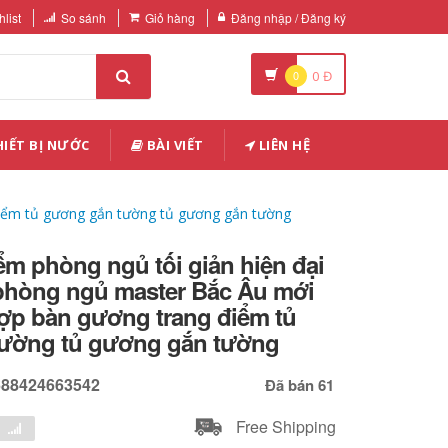
list
So sánh
Giỏ hàng
Đăng nhập / Đăng ký
0
0
Đ
IẾT BỊ NƯỚC
BÀI VIẾT
LIÊN HỆ
 điểm tủ gương gắn tường tủ gương gắn tường
ểm phòng ngủ tối giản hiện đại
phòng ngủ master Bắc Âu mới
hợp bàn gương trang điểm tủ
ường tủ gương gắn tường
688424663542
Đã bán 61
Free Shipping