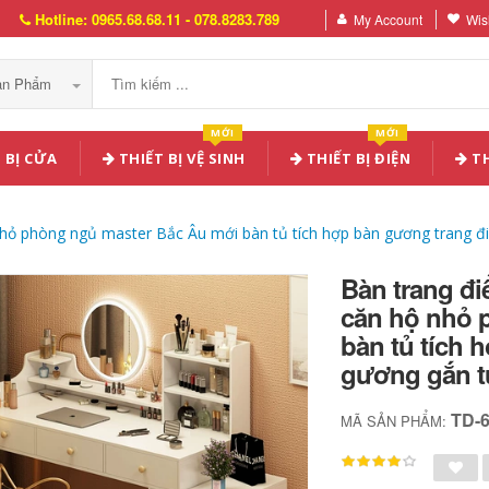
Hotline: 0965.68.68.11 - 078.8283.789
My Account
Wish
Sản Phẩm
MỚI
MỚI
 BỊ CỬA
THIẾT BỊ VỆ SINH
THIẾT BỊ ĐIỆN
TH
 nhỏ phòng ngủ master Bắc Âu mới bàn tủ tích hợp bàn gương trang
Bàn trang đi
căn hộ nhỏ 
bàn tủ tích 
gương gắn t
TD-
MÃ SẢN PHẨM: