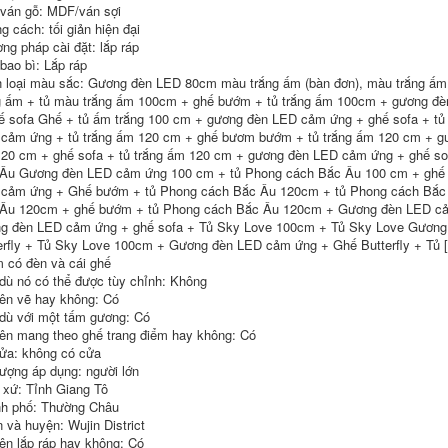
gương phòng tắm
gương thông minh
 ván gỗ: MDF/ván sợi
có đèn
tủ gương lavabo
g cách: tối giản hiện đại
mẫu tủ gương
phòng tắm
ng pháp cài đặt: lắp ráp
6,500,000
 bao bì: Lắp ráp
mẫu tủ gương
5,841,000
 loại màu sắc: Gương đèn LED 80cm màu trắng ấm (bàn đơn), màu trắng 
phòng tắm Tùy
chỉnh 2023 tủ phòng
Nhẹ nhàng sang
g ấm + tủ màu trắng ấm 100cm + ghế bướm + tủ trắng ấm 100cm + gương đ
tắm mới kết hợp tấm
trọng tạo cảm giác
ế sofa Ghế + tủ ấm trắng 100 cm + gương đèn LED cảm ứng + ghế sofa + tủ
đá một chậu sứ liền
da tích hợp chậu tủ
cảm ứng + tủ trắng ấm 120 cm + ghế bươm bướm + tủ trắng ấm 120 cm + 
mạch chậu rửa chậu
phòng tắm tủ gương
rửa mặt tủ gương
kết hợp phong cách
20 cm + ghế sofa + tủ trắng ấm 120 cm + gương đèn LED cảm ứng + ghế so
thông minh tủ phụ
kem chậu rửa
Âu Gương đèn LED cảm ứng 100 cm + tủ Phong cách Bắc Âu 100 cm + ghế
tủ gương lavabo
phòng tắm lưu trữ
cảm ứng + Ghế bướm + tủ Phong cách Bắc Âu 120cm + tủ Phong cách Bắc
phòng tắm tủ gương
thông minh chậu
Âu 120cm + ghế bướm + tủ Phong cách Bắc Âu 120cm + Gương đèn LED cả
phòng tắm
rửa mặt tủ gương
lavabo tủ kính
g đèn LED cảm ứng + ghế sofa + Tủ Sky Love 100cm + Tủ Sky Love Gươn
phòng tắm
5,860,000
erfly + Tủ Sky Love 100cm + Gương đèn LED cảm ứng + Ghế Butterfly + Tủ 
 có đèn và cái ghế
Tủ gương phòng
16,860,000
tắm thông minh gỗ
dù nó có thể được tùy chỉnh: Không
nguyên khối gương
Không gian nhôm tủ
ên vẽ hay không: Có
phòng tắm treo
gương phòng tắm
dù với một tấm gương: Có
tường riêng biệt
thông minh vệ sinh
Changhong cửa
khử sương có đèn
ên mang theo ghế trang điểm hay không: Có
kính laminate hộp
lưu trữ gương lưu
ửa: không có cửa
gương làm mờ ánh
trữ giá treo tường
tượng áp dụng: người lớn
sáng tủ gương nhà
hộp gương tủ
 xứ: Tỉnh Giang Tô
tắm tủ gương phòng
gương lavabo
tắm nhập khẩu
phòng tắm tủ gương
h phố: Thường Châu
nhà vệ sinh
 và huyện: Wujin District
5,035,000
ên lắp ráp hay không: Có
5,625,000