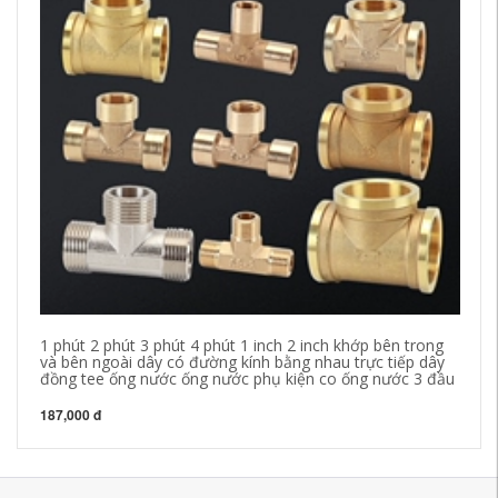
Kh
bê
4 
đư
18
1 phút 2 phút 3 phút 4 phút 1 inch 2 inch khớp bên trong
và bên ngoài dây có đường kính bằng nhau trực tiếp dây
đồng tee ống nước ống nước phụ kiện co ống nước 3 đầu
187,000 đ