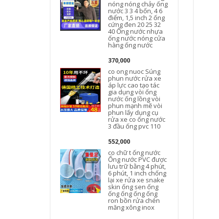
nóng nóng chảy ống
nước 3 3 4 bốn, 4 6
điểm, 1,5 inch 2 ống
cứng đen 20 25 32
40 Ống nước nhựa
ống nước nóng cửa
hàng ống nước
370,000
co ong nuoc Súng
phun nước rửa xe
áp lực cao tạo tác
gia dụng vòi ống
nước ống lồng vòi
phun mạnh mẽ vòi
phun lấy dụng cụ
rửa xe co ống nước
3 đầu ống pvc 110
552,000
co chữ t ống nước
Ống nước PVC được
lưu trữ bằng 4 phút,
6 phút, 1 inch chống
lại xe rửa xe snake
skin ống sen ống
ống ống ống ống
ron bồn rửa chén
măng xông inox