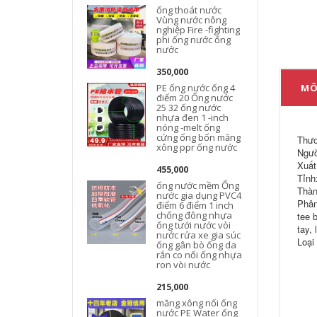
ống thoát nước
Vùng nước nông
nghiệp Fire -fighting
phi ống nước ống
nước
k
350,000
PE ống nước ống 4
MÔ
điểm 20 Ống nước
25 32 ống nước
nhựa đen 1 -inch
nóng -melt ống
cứng ống bốn măng
Thươ
xông ppr ống nước
Ngườ
Xuất
455,000
Tỉnh
ống nước mềm Ống
Thàn
nước gia dụng PVC4
Phân 
điểm 6 điểm 1 inch
chống đông nhựa
tee b
ống tưới nước vòi
tay, 
nước rửa xe gia súc
Loại
ống gân bò ống da
rắn co nối ống nhựa
ron vòi nước
215,000
măng xông nối ống
nước PE Water ống