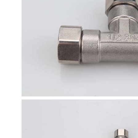
bằng thép không gỉ
áp lực cao măng
Dây bên trong và
xông trượt ống
dây bên ngoài đến
nhựa 34
lụa ba khuỷu tay 6
điểm thành 4 điểm
684,000
để thay đổi đường
kính nước nóng Phụ
ống nước mềm phi
kiện ống nước măng
21 HDPE Double -
xông ppr măng
wall Ripple Tube
xông pvc
Thép Vành đai PE
Nâng cao ống giữa
Tường vướng ống
183,000
nước chịu nhiệt ống
4 điểm bằng thép
nước chịu nhiệt
không gỉ đến dày
đôi -oouter Dây trực
544,000
tiếp đường ống
nước phụ kiện sưởi
măng xông nối ống
ấm giao diện để tiếp
hdpe ống thép PVC
quản đầu nối ron
chịu được nhiệt độ
cao su vòi nước co
cao ống nhựa dày
chia 3 ống nước
ống thép ống dẫn
nước trong suốt ống
chịu dầu ống chân
182,000
không phụ kiện ống
Đường ống bằng
nhựa pvc co ống
thép Matto đường
nhựa
ống khuỷu tay bên
trong răng nước
310,000
Phụ kiện Nước Ống
ống ống kết nối dây
ong nước Máy giặt
bên trong 4 điểm
mở rộng đường ống