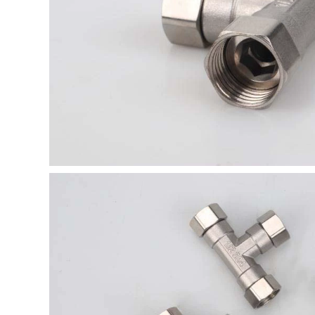
ống bên trong co
xông trượt
chia 3 ống nước ron
bồn rửa chén
185,000
187,000
Tất cả bằng đồng 6
phút 4 phút 1 inch
Mối nối dây thép
răng ngoài bằng
không gỉ bên trong
đồng trực tiếp các
dây bên trong và
khớp nối ống nước
bên ngoài dây
của ống nước với
khuỷu tay 3 phút 4
dây phụ kiện dây
phút 6 phút 1 inch
bên ngoài có đường
đường kính thay đổi
kính thay đổi kéo
ống nước phụ kiện
dài kết nối bên
chống ăn mòn măng
trong co ống nước
xông nối ống co ống
21 măng xông nối
nước chữ y
ống nước
189,000
185,000