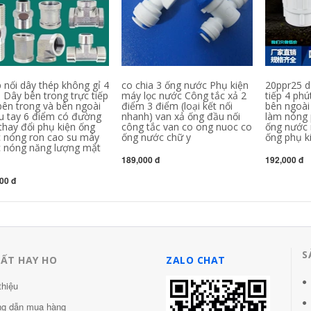
 nối dây thép không gỉ 4
co chia 3 ống nước Phụ kiện
20ppr25 d
 Dây bên trong trực tiếp
máy lọc nước Công tắc xả 2
tiếp 4 phú
bên trong và bên ngoài
điểm 3 điểm (loại kết nối
bên ngoài
u tay 6 điểm có đường
nhanh) van xả ống đầu nối
làm nóng 
thay đổi phụ kiện ống
công tắc van co ong nuoc co
ống nước 
 nóng ron cao su máy
ống nước chữ y
ống phụ k
 nóng năng lượng mặt
189,000 đ
192,000 đ
00 đ
S
HẤT HAY HO
ZALO CHAT
thiệu
g dẫn mua hàng