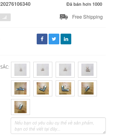
620276106340
Đã bán hơn 1000
Free Shipping
đ
SẮC: