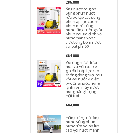
286,000
ống nước co giãn
Súng phun nước
rửa xe tạo tác súng
phun áp lực cao vòi
phun nước ống
nước tăng cường vòi
phun vòi gia đình xả
nước măng xông
trượt ống bơm nước
vải bạt phi 60
684,000
Vòi ống nước tưới
hoa và vòi rửa xe
l
gia đình áp lực cao
2
chống đông tưới rau
vòi vòi nước 4 điểm
pvc ống nước nóng
lạnh ron máy nước
nóng năng lượng
mặt trời
684,000
măng xông nối ống
nước Súng phun
nước rửa xe áp lực
cao vòi nước mạnh