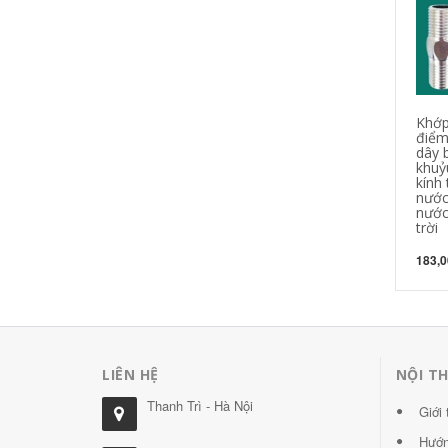
Khớp
điểm
dây 
khuỷ
kính 
nước
nước
trời
183,0
LIÊN HỆ
NỘI T
Thanh Trì - Hà Nội
Giới 
Hướn