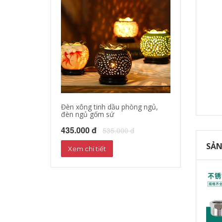
Đèn xông tinh dầu phòng ngủ,
đèn ngủ gốm sứ
435.000 đ
535.000 đ
SẢN
Xem chi tiết