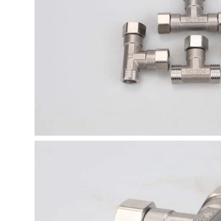
DN15 co ống nhựa
đầu vào hoàn toàn
măng xông trượt
tự động mở rộng
đường ống nước đa
năng mở rộng
181,000
đường ống phun
ống nước co giãn
nước phía trên
201/304 Thép không
đường ống nước
gỉ Chặn/đầu cắm/
chung ống thoát
đầu ngột măng xông
nước ống nước co
ppr co ống nước
giãn
181,000
266,000
304 Sơ đồ đầu bằng
ống bạt bơm nước
thép không gỉ Sơ đồ
Wear -Resistant
đầu bên trong ống
Nông nghiệp Nước
dẫn ống dẫn đường
ửa 1 -inch, 2 -inch
ống của đầu nước
,5 -inch 3 -inch 4 -
ống nước co giãn
inch 6 -in ong nuoc
măng xông 21
cửa hàng ống nước
187,000
282,000
co ong nuoc 304
ron máy năng lượng
Thép không gỉ Chùa
mặt trời 4 điểm dây
khớp Hexagon
thép không gỉ 304
ngoài lụa giải trí lụa
dây bên ngoài trực
kết nối ống mềm
tiếp làm dày phụ
Ống mềm Tube
kiện đường ống
Tube Nước Máy
nước đôi phụ kiện
bơm đầu màu xanh
đường ống nước
lá cây Phụ kiện đầu
giao diện mối nối
mang xong măng