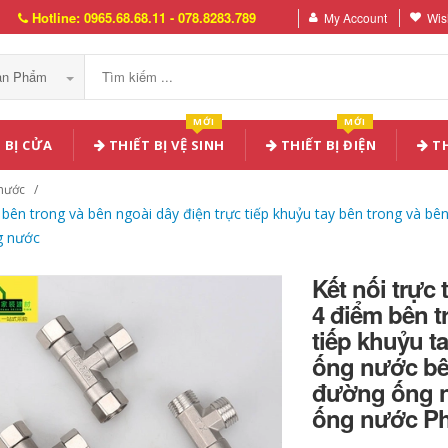
Hotline: 0965.68.68.11 - 078.8283.789
My Account
Wish
Sản Phẩm
MỚI
MỚI
 BỊ CỬA
THIẾT BỊ VỆ SINH
THIẾT BỊ ĐIỆN
TH
 nước
m bên trong và bên ngoài dây điện trực tiếp khuỷu tay bên trong và b
g nước
Kết nối trực
4 điểm bên t
tiếp khuỷu t
ống nước bên
đường ống n
ống nước Ph