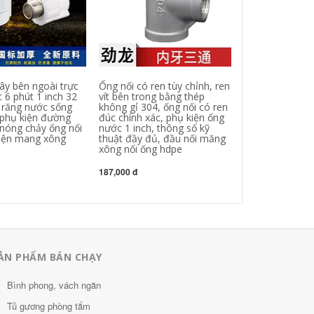
ây bên ngoài trực
Ống nối có ren tùy chỉnh, ren
Phụ kiện ống n
t 6 phút 1 inch 32
vít bên trong bằng thép
thép không gỉ 3
 răng nước sống
không gỉ 304, ống nối có ren
ống nước liền 
phụ kiện đường
đúc chính xác, phụ kiện ống
giác răng ngoài
nóng chảy ống nối
nước 1 inch, thông số kỹ
lục giác, dây n
iện mang xông
thuật đầy đủ, đầu nối măng
xác ron vòi nư
xông nối ống hdpe
183,000 đ
187,000 đ
ẢN PHẨM BÁN CHẠY
Bình phong, vách ngăn
Tủ gương phòng tắm