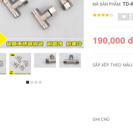
TD-
MÃ SẢN PHẨM:
190,000 
SẮP XẾP THEO MÀU 
ron cao su vòi nước
ron máy nước nóng
Ống nước ống nước
năng lượng mặt trời
gia đình ống nước
Đầu nối ống tàu
nhựa pvc 4 phút 6
ngầm 4 điểm để rẽ
phút rửa xe chống
dây 6 điểm có
đông áp lực cao
đường kính thay đổi
chống cháy nổ ống
tee khuỷu tay phụ
nước mềm phụ kiện
kiện ống nước dây
GHI CHÚ
ống nước cút nước
bên trong và bên
ngoài Phụ kiện ống
nước Daquan dày
227,000
ron cao su vòi nước