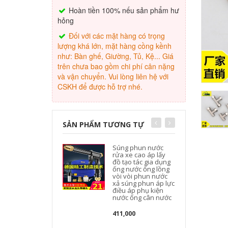
Hoàn tiền 100% nếu sản phẩm hư
hỏng
Đối với các mặt hàng có trọng
lượng khá lớn, mặt hàng cồng kềnh
như: Bàn ghế, Giường, Tủ, Kệ... Giá
trên chưa bao gồm chi phí cân nặng
và vận chuyển. Vui lòng liên hệ với
CSKH để được hỗ trợ nhé.
SẢN PHẨM TƯƠNG TỰ
Súng phun nước
rửa xe cao áp lấy
đồ tạo tác gia dụng
ống nước ống lồng
vòi vòi phun nước
xả súng phun áp lực
điều áp phụ kiện
nước ống cân nước
411,000