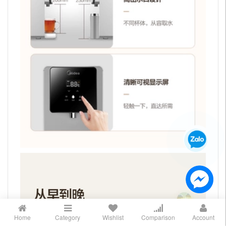
Home
Category
Wishlist
Comparison
Account